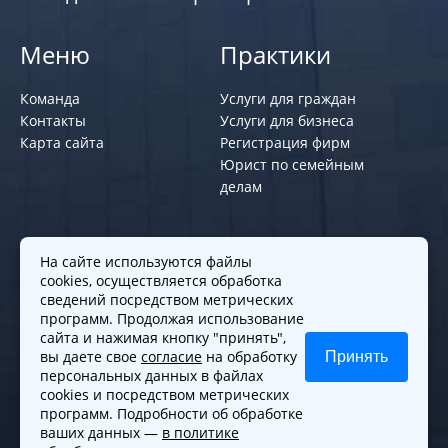
Меню
Практики
Команда
Услуги для граждан
Контакты
Услуги для бизнеса
Карта сайта
Регистрация фирм
Юрист по семейным
делам
Политики и правила
На сайте используются файлы
cookies, осуществляется обработка
Политика обработки персональных
сведений посредством метрических
программ. Продолжая использование
данных
сайта и нажимая кнопку "принять",
Согласие на обработку cookies
вы даете свое
согласие
на обработку
Принять
Согласие на обработку персональных
персональных данных в файлах
данных
cookies и посредством метрических
программ. Подробности об обработке
ваших данных —
в политике