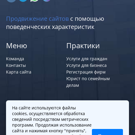
Продвижение сайтов
с помощью
поведенческих характеристик
Меню
Практики
Команда
Услуги для граждан
Контакты
Услуги для бизнеса
Карта сайта
Регистрация фирм
Юрист по семейным
делам
Политики и правила
На сайте используются файлы
cookies, осуществляется обработка
Политика обработки персональных
сведений посредством метрических
программ. Продолжая использование
данных
сайта и нажимая кнопку "принять",
Согласие на обработку cookies