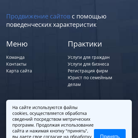
Продвижение сайтов
с помощью
поведенческих характеристик
Меню
Практики
Команда
Услуги для граждан
Контакты
Услуги для бизнеса
Карта сайта
Регистрация фирм
Юрист по семейным
делам
Политики и правила
На сайте используются файлы
cookies, осуществляется обработка
Политика обработки персональных
сведений посредством метрических
программ. Продолжая использование
данных
сайта и нажимая кнопку "принять",
Согласие на обработку cookies
вы даете свое
согласие
на обработку
Принять