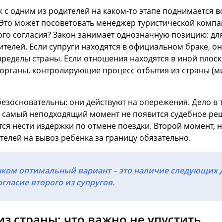
ж с одним из родителей на каком-то этапе поднимается 
. Это может посоветовать менеджер туристической компан
ого согласия? Закон занимает однозначную позицию: дл
ителей. Если супруги находятся в официальном браке, о
ределы страны. Если отношения находятся в иной плоск
в органы, контролирующие процесс отбытия из страны (
основательны: они действуют на опережения. Дело в то
в самый неподходящий момент не появится судебное реш
ся нести издержки по отмене поездки. Второй момент, 
телей на вывоз ребенка за границу обязательно.
нком оптимальный вариант – это наличие следующих д
гласие второго из супругов.
из страны: что важно не упустить