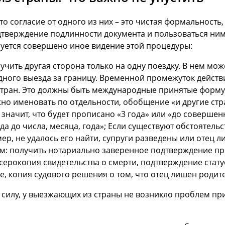
о согласие от одного из них – это чистая формальность,
тверждение подлинности документа и пользоваться ним 
уется совершено иное видение этой процедуры:
учить другая сторона только на одну поездку. В нем мож
дного выезда за границу. Временной промежуток действи
стран. Это должны быть международные принятые форму
жно именовать по отдельности, обобщение «и другие ст
е значит, что будет прописано «3 года» или «до соверше
ода до числа, месяца, года»; Если существуют обстоятельс
ер, не удалось его найти, супруги разведены или отец л
м: получить нотариально заверенное подтверждение при
серокопия свидетельства о смерти, подтверждение стат
ке, копия судового решения о том, что отец лишен родит
 силу, у выезжающих из страны не возникло проблем п