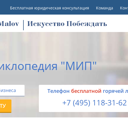
Бесплатная юридическая консультация
Команда
Кон
M
alov
Искусство Побеждать
иклопедия "МИП"
бизнеса
Tелефон
бесплатной
горячей 
+7 (495) 118-31-62
ТУ