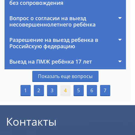
без сопровождения
Вопрос о согласии на выезд
несовершеннолетнего ребёнка
Разрешение на выезд ребенка в
Российскую федерацию
Выезд на ПМЖ ребёнка 17 лет
Показать еще вопросы
1
2
3
4
5
6
7
Контакты