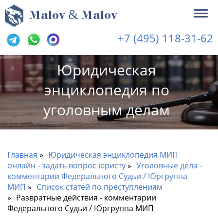
&
M
alov
M
alov
+7 (495) 118-31-62
Юридическая
энциклопедия по
уголовным делам
Главная
Юридическая энциклопедия МИП
онлайн - задать вопрос юристу
Уголовные дела -
комментарии Федерального Судьи / Юргруппа
МИП
Список статей по преступлениям
Развратные действия - комментарии
Федерального Судьи / Юргруппа МИП