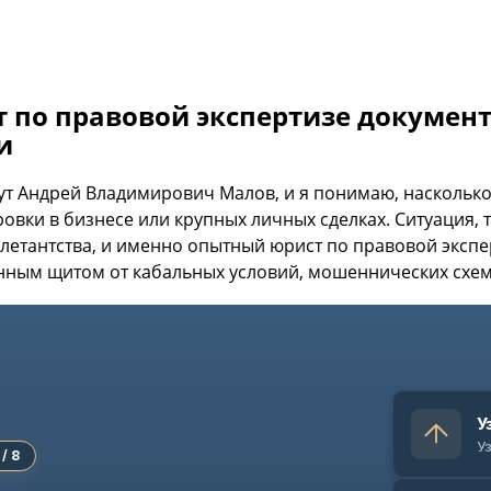
 по правовой экспертизе документ
и
ут Андрей Владимирович Малов, и я понимаю, наскольк
овки в бизнесе или крупных личных сделках. Ситуация, 
илетантства, и именно опытный юрист по правовой эксп
нным щитом от кабальных условий, мошеннических схем
1
У
3 / 8
4 / 8
6 / 8
У
1
 / 8
5 / 8
7 / 8
8 / 8
2
ворочная победа в
Цена ошибки — проигрыш в
Вс