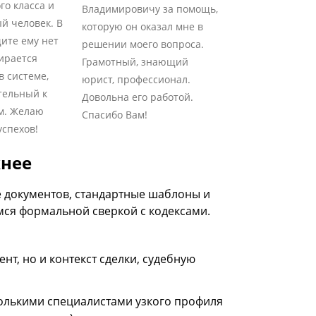
го класса и
Владимировичу за помощь,
й человек. В
которую он оказал мне в
ите ему нет
решении моего вопроса.
ирается
Грамотный, знающий
в системе,
юрист, профессионал.
тельный к
Довольна его работой.
м. Желаю
Спасибо Вам!
спехов!
жнее
е документов, стандартные шаблоны и
мся формальной сверкой с кодексами.
нт, но и контекст сделки, судебную
олькими специалистами узкого профиля