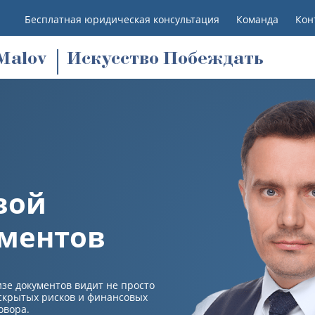
Бесплатная юридическая консультация
Команда
Кон
M
alov
Искусство Побеждать
вой
ументов
е документов видит не просто
, скрытых рисков и финансовых
овора.