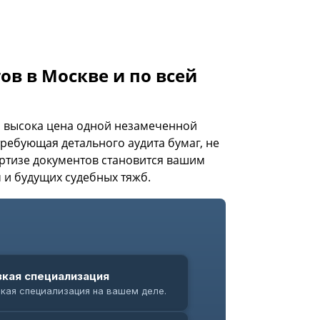
ов в Москве и по всей
о высока цена одной незамеченной
требующая детального аудита бумаг, не
ертизе документов становится вашим
 и будущих судебных тяжб.
Анализ ситуации и рисков
Двойной контроль качества
зкая специализация
зкая специализация на вашем деле.
00%
Malov & Malov
Обычные
4/7
Личный
20+
700+
NDA
юристы
контроль
Разработка стратегии
егда на связи
2