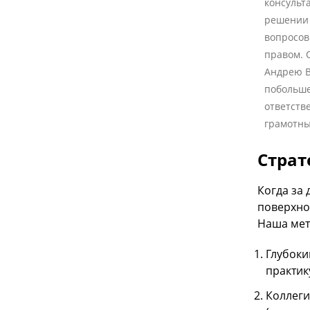
консульт
решении
вопросов
правом. 
Андрею В
побольше
ответств
грамотны
Страт
Когда за
поверхно
Наша мет
Глубоки
практик
Коллеги