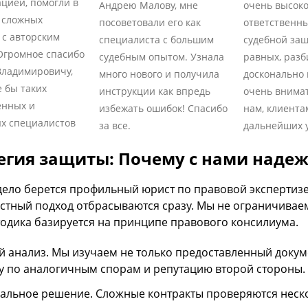
ацией, помогли в
Андрею Малову, мне
очень высоко
 сложных
посоветовали его как
ответственны
 с авторским
специалиста с большим
судебной защ
Огромное спасибо
судебным опытом. Узнала
равных, разб
ладимировичу,
много нового и получила
досконально 
 бы таких
инструкции как впредь
очень внима
енных и
избежать ошибок! Спасибо
нам, клиента
х специалистов
за все.
дальнейших у
егия защиты: Почему с нами наде
 дело берется профильный юрист по правовой экспертиз
стный подход отбрасываются сразу. Мы не ограничивае
одика базируется на принципе правового консилиума.
й анализ. Мы изучаем не только предоставленный докуме
у по аналогичным спорам и репутацию второй стороны.
альное решение. Сложные контракты проверяются неск