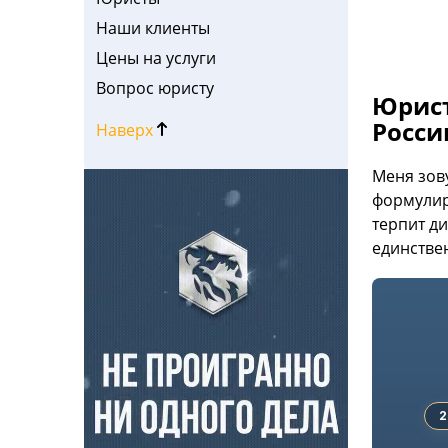
Наши клиенты
Цены на услуги
Вопрос юристу
Юрист
Росси
Наверх
Меня зов
формулир
терпит д
единстве
1 / 8
2
Безого