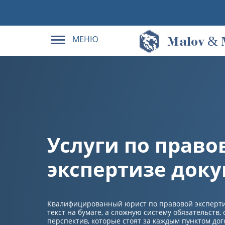
МЕНЮ
&
M
alov
Услуги по право
экспертизе док
Квалифицированный юрист по правовой экспертиз
текст на бумаге, а сложную систему обязательств
перспектив, которые стоят за каждым пунктом дог