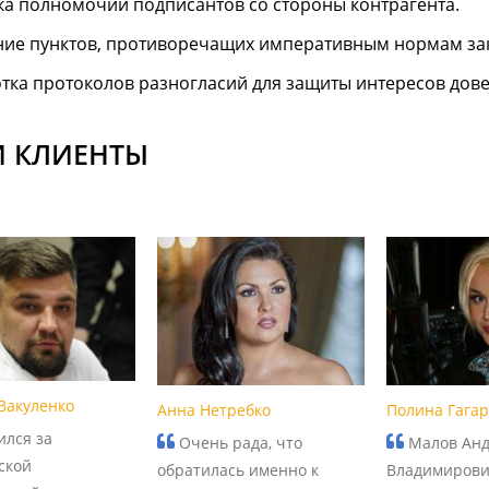
а полномочий подписантов со стороны контрагента.
ие пунктов, противоречащих императивным нормам зак
тка протоколов разногласий для защиты интересов дове
 КЛИЕНТЫ
Вакуленко
Анна Нетребко
Полина Гага
лся за
Очень рада, что
Малов Ан
ской
обратилась именно к
Владимирови