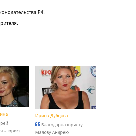
онодательства РФ.
рителя.
рина
Ирина Дубцова
дрей
Благодарна юристу
ч – юрист
Малову Андрею