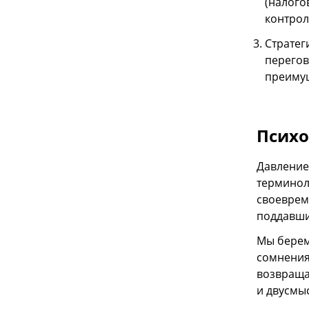
(налого
контрол
Стратег
перегов
преиму
Психо
Давление
терминол
своеврем
поддавши
Мы берем
сомнения
возвраща
и двусмы