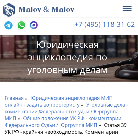
&
M
alov
M
alov
+7 (495) 118-31-62
Юридическая
энциклопедия по
уголовным делам
Главная
Юридическая энциклопедия МИП
онлайн - задать вопрос юристу
Уголовные дела -
комментарии Федерального Судьи / Юргруппа
МИП
Общие положения УК РФ - комментарии
Федерального Судьи / Юргруппа МИП
Статья 39
УК РФ - крайняя необходимость. Комментарии