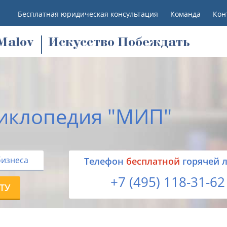
Бесплатная юридическая консультация
Команда
Кон
M
alov
Искусство Побеждать
иклопедия "МИП"
бизнеса
Tелефон
бесплатной
горячей 
+7 (495) 118-31-62
ТУ