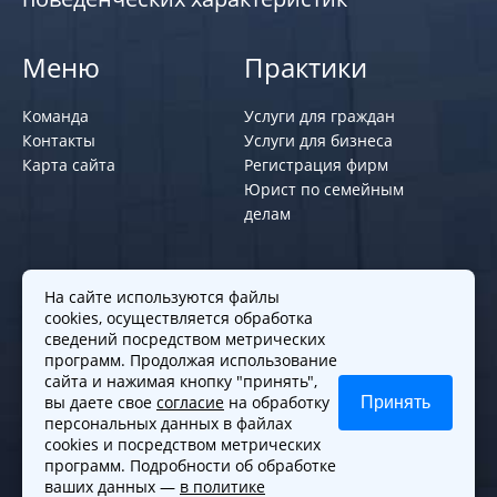
Меню
Практики
Команда
Услуги для граждан
Контакты
Услуги для бизнеса
Карта сайта
Регистрация фирм
Юрист по семейным
делам
Политики и правила
На сайте используются файлы
cookies, осуществляется обработка
Политика обработки персональных
сведений посредством метрических
программ. Продолжая использование
данных
сайта и нажимая кнопку "принять",
Согласие на обработку cookies
вы даете свое
согласие
на обработку
Принять
Согласие на обработку персональных
персональных данных в файлах
данных
cookies и посредством метрических
программ. Подробности об обработке
ваших данных —
в политике