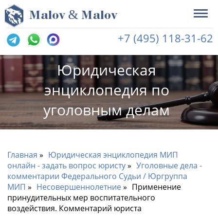
&
M
alov
M
alov
+7 (495) 118-31-62
Юридическая
энциклопедия по
уголовным делам
Главная
Юридическая энциклопедия МИП
онлайн - задать вопрос юристу
Уголовные дела -
комментарии Федерального Судьи / Юргруппа
МИП
Несовершеннолетние
Применение
принудительных мер воспитательного
воздействия. Комментарий юриста