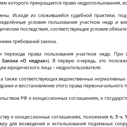
ием которого прекращается право недропользования, ес
лены. Исходя из сложившейся судебной практики, по
еделённые условия пользования участком недр и вл
идические последствия, соответствующее условие обязат
нием требований закона.
 переходе права пользования участком недр. При э
.1 Закона «О недрах»
). В первую очередь, это положе
ии юридического лица – недропользователя.
 а также соответствующих ведомственных нормативных
драми и восстановление этого права первоначального п
ельством РФ о концессионных соглашениях, о государст
ьству о концессионных соглашениях, положения
п. 5 ч.
неру для возведения и использования подземных соор