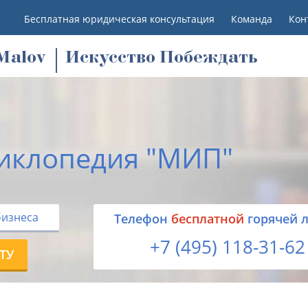
Бесплатная юридическая консультация
Команда
Кон
M
alov
Искусство Побеждать
иклопедия "МИП"
бизнеса
Tелефон
бесплатной
горячей 
+7 (495) 118-31-62
ТУ