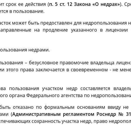
т срок ее действия (
п. 5 ст. 12 Закона «О недрах»
). С
ется в пользование.
часток может быть предоставлен для недропользования 
аправленные на продление указанного в лицензии 
пользования недрами.
льзования – безусловное правомочие владельца лицен
ии этого права заключается в своевременном - не мене
ава пользования участком недр составляется владе
го органа Федерального агентства по недропользованию 
 быть отказано по формальным основаниям ввиду не 
ами (
Административным регламентом Роснедр № 315
печивающих сохранность участка недр, право недропо