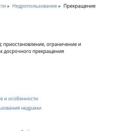
сти
Недропользование
Прекращение
; приостановление, ограничение и
ок досрочного прекращения
е и особенности
ьзования недрами