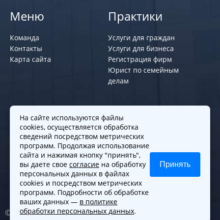
Меню
Практики
Команда
Услуги для граждан
Контакты
Услуги для бизнеса
Карта сайта
Регистрация фирм
Юрист по семейным
делам
Политики и правила
На сайте используются файлы
cookies, осуществляется обработка
Политика обработки персональных
сведений посредством метрических
программ. Продолжая использование
данных
сайта и нажимая кнопку "принять",
Согласие на обработку cookies
вы даете свое
согласие
на обработку
Принять
Согласие на обработку персональных
персональных данных в файлах
данных
cookies и посредством метрических
программ. Подробности об обработке
ваших данных —
в политике
обработки персональных данных
.
© 2010-2026. Все права защищены