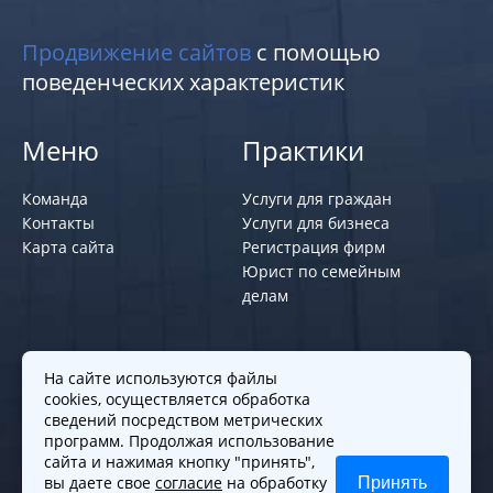
Продвижение сайтов
с помощью
поведенческих характеристик
Меню
Практики
Команда
Услуги для граждан
Контакты
Услуги для бизнеса
Карта сайта
Регистрация фирм
Юрист по семейным
делам
Политики и правила
На сайте используются файлы
cookies, осуществляется обработка
Политика обработки персональных
сведений посредством метрических
программ. Продолжая использование
данных
сайта и нажимая кнопку "принять",
Согласие на обработку cookies
вы даете свое
согласие
на обработку
Принять
Согласие на обработку персональных