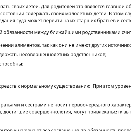
ать своих детей. Для родителей это является главной о
 состоянии содержать своих малолетних детей. В этом сл
дания суда может перейти на их старших братьев и сес
й обязанности между ближайшими родственниками счит
нии алиментов, так как они не имеют других источнико
ержать несовершеннолетних родственников;
способны:
средств к нормальному существованию. При этом урове
ратьями и сестрами не носит первоочередного характер
ы, достигшие совершеннолетия, могут привлекаться к вы
ентов и нарушают все соглашения, то обязанность пров