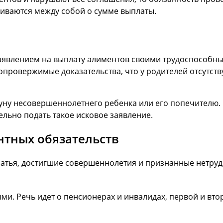
риваются между собой о сумме выплаты.
заявлением на выплату алиментов своими трудоспособн
опровержимые доказательства, что у родителей отсутс
куну несовершеннолетнего ребенка или его попечителю.
ельно подать такое исковое заявление.
нтных обязательств
братья, достигшие совершеннолетия и признанные нетру
. Речь идет о пенсионерах и инвалидах, первой и втор