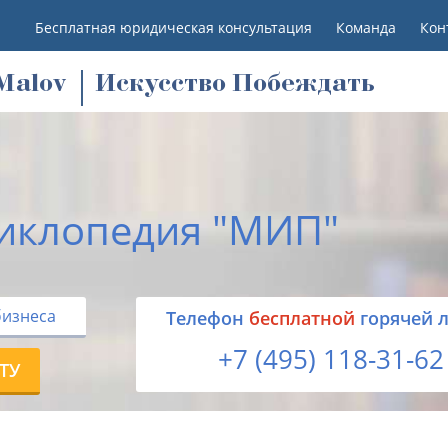
Бесплатная юридическая консультация
Команда
Кон
M
alov
Искусство Побеждать
иклопедия "МИП"
бизнеса
Tелефон
бесплатной
горячей 
+7 (495) 118-31-62
ТУ