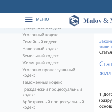
Кодексы РФ в действующей
редакции
МЕНЮ
&
Трудовой кодекс
M
alov
Гражданский кодекс
Уголовный кодекс
Закон
Семейный кодекс
жилищ
Налоговый кодекс
Стать
Земельный кодекс
Ста
Жилищный кодекс
Уголовно процессуальный
жил
кодекс
Таможенный кодекс
Гражданский процессуальный
1. До
кодекс
(разр
Арбитражный процессуальный
основ
кодекс