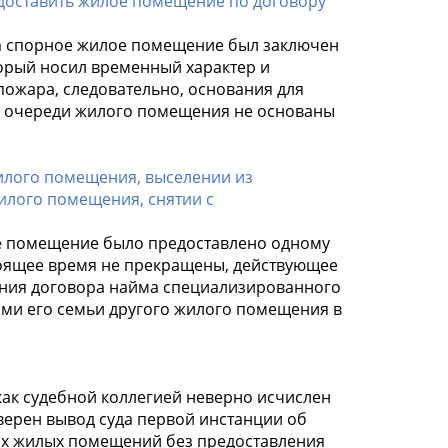
едоставить жилое помещение по договору
на спорное жилое помещение был заключен
орый носил временный характер и
 пожара, следовательно, основания для
е очереди жилого помещения не основаны
илого помещения, выселении из
илого помещения, снятии с
ое помещение было предоставлено одному
тоящее время не прекращены, действующее
ения договора найма специализированного
ми его семьи другого жилого помещения в
как судебной коллегией неверно исчислен
оверен вывод суда первой инстанции об
ных жилых помещений без предоставления