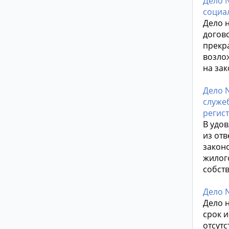
Дело 
социа
Дело 
догов
прекра
возло
на зак
Дело 
служе
регис
В удо
из от
закон
жилог
собств
Дело 
Дело 
срок и
отсут