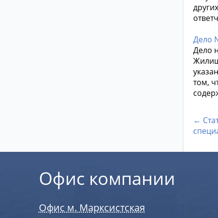
други
ответч
Дело 
Дело н
Жилищ
указа
том, 
содер
← Ста
специ
Офис компании
Офис м. Марксистская