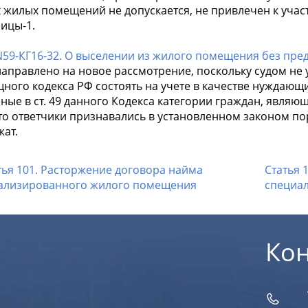
х жилых помещений не допускается, не привлечен к уча
ицы-1.
N59-КГ16-32. О выселении из жилого помещения без пред
аправлено на новое рассмотрение, поскольку судом не учт
ного кодекса РФ состоять на учете в качестве нуждаю
нные в ст. 49 данного Кодекса категории граждан, явля
что ответчики признавались в установленном законом п
жат.
тья 101. Расторжение договора найма
Статья 
ализированного жилого помещения
специа
Ко