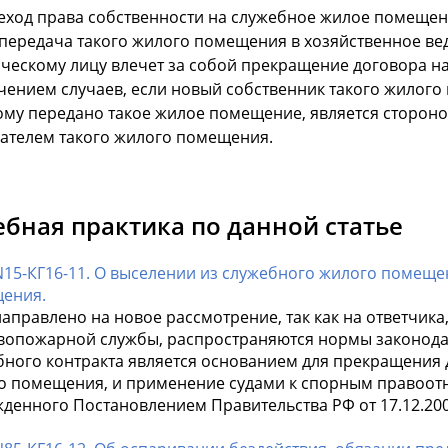
реход права собственности на служебное жилое помеще
 передача такого жилого помещения в хозяйственное ве
ческому лицу влечет за собой прекращение договора н
чением случаев, если новый собственник такого жилог
ому передано такое жилое помещение, является стороно
ателем такого жилого помещения.
ебная практика по данной статье
N15-КГ16-11. О выселении из служебного жилого помеще
ения.
аправлено на новое рассмотрение, так как на ответчика
вопожарной службы, распространяются нормы законодат
бного контракта является основанием для прекращения
о помещения, и применение судами к спорным правоот
жденного Постановлением Правительства РФ от 17.12.20