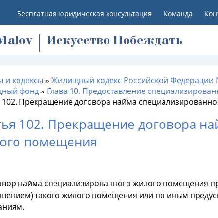
Бесплатная юридическая консультация
Команда
Кон
M
alov
Искусство Побеждать
ы и кодексы
»
Жилищный кодекс Российской Федерации 
ный фонд
»
Глава 10. Предоставление специализирова
я 102. Прекращение договора найма специализированн
тья 102. Прекращение договора н
ого помещения
говор найма специализированного жилого помещения пре
ушением) такого жилого помещения или по иным преду
аниям.