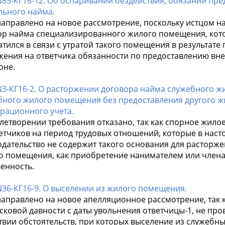
N85-КГ16-12. Об оспаривании бездействия, обязании пр
льного найма.
направлено на новое рассмотрение, поскольку истцом 
ор найма специализированного жилого помещения, кот
тился в связи с утратой такого помещения в результате
жения на ответчика обязанности по предоставлению вн
оне.
N3-КГ16-2. О расторжении договора найма служебного ж
бного жилого помещения без предоставления другого ж
трационного учета.
влетворении требования отказано, так как спорное жил
ветчиков на период трудовых отношений, которые в нас
одательство не содержит такого основания для расторж
о помещения, как приобретение нанимателем или члена
енность.
N36-КГ16-9. О выселении из жилого помещения.
направлено на новое апелляционное рассмотрение, так 
сковой давности с даты увольнения ответчицы-1, не пр
ствии обстоятельств, при которых выселение из служеб