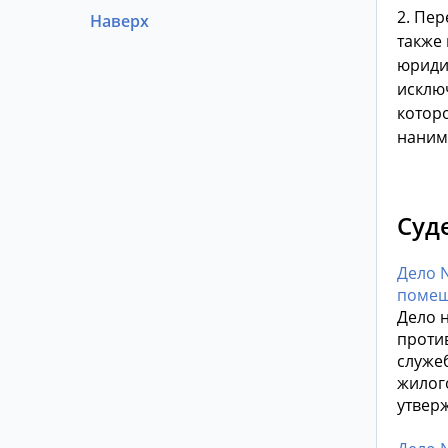
2. Пе
Наверх
также
юриди
исклю
котор
наним
Суд
Дело 
помещ
Дело н
проти
служе
жилог
утвер