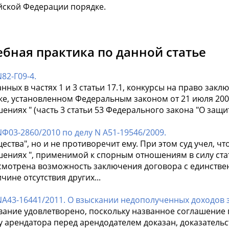
йской Федерации порядке.
ебная практика по данной статье
82-Г09-4.
занных в частях 1 и 3 статьи 17.1, конкурсы на право зак
ке, установленном Федеральным законом от 21 июля 2005
ениях " (часть 3 статьи 53 Федерального закона "О защи
Ф03-2860/2010 по делу N А51-19546/2009.
щества", но и не противоречит ему. При этом суд учел, ч
шениях ", применимой к спорным отношениям в силу стат
смотрена возможность заключения договора с единствен
чине отсутствия других...
NА43-16441/2011. О взыскании недополученных доходов 
вание удовлетворено, поскольку названное соглашение 
у арендатора перед арендодателем доказан, доказательс