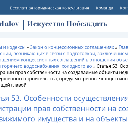
Бесплатная юридическая консультация
Команда
Кон
M
alov
Искусство Побеждать
ы и кодексы
»
Закон о концессионных соглашениях
»
Гла
ений, возникающих в связи с подготовкой, заключением
ащением концессионных соглашений в отношении объек
м горячего водоснабжения, холодного во
»
Статья 53. О
трации прав собственности на создаваемые объекты не
ершенного строительства, предусмотренные концессио
ящей главой
тья 53. Особенности осуществлени
истрации прав собственности на с
вижимого имущества и на объект