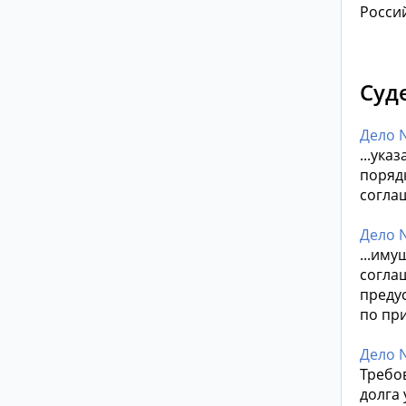
Росси
Суд
Дело N
...ука
поряд
соглаш
Дело N
...иму
согла
преду
по при
Дело 
Требо
долга 