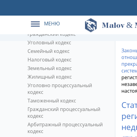
Кодексы РФ в действующей
редакции
МЕНЮ
&
Трудовой кодекс
M
alov
Гражданский кодекс
Уголовный кодекс
Закон
Семейный кодекс
отнош
Налоговый кодекс
прекр
Земельный кодекс
систе
Жилищный кодекс
регис
незав
Уголовно процессуальный
насто
кодекс
Таможенный кодекс
Ста
Гражданский процессуальный
рег
кодекс
Арбитражный процессуальный
нед
кодекс