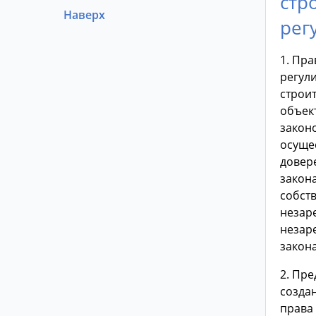
стр
Наверх
рег
1. Пр
регул
строи
объект
закон
осуще
довер
закон
собст
незар
незаре
закона
2. Пр
созда
права