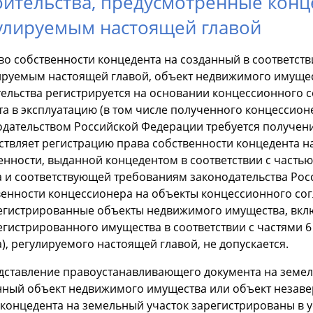
оительства, предусмотренные кон
улируемым настоящей главой
аво собственности концедента на созданный в соответст
ируемым настоящей главой, объект недвижимого имущес
тельства регистрируется на основании концессионного с
а в эксплуатацию (в том числе полученного концессионе
одательством Российской Федерации требуется получен
ствляет регистрацию права собственности концедента н
енности, выданной концедентом в соответствии с частью
а и соответствующей требованиям законодательства Рос
венности концессионера на объекты концессионного сог
егистрированные объекты недвижимого имущества, вкл
гистрированного имущества в соответствии с частями 6
), регулируемого настоящей главой, не допускается.
едставление правоустанавливающего документа на земел
нный объект недвижимого имущества или объект незавер
 концедента на земельный участок зарегистрированы в 