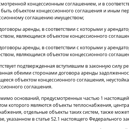
смотренной концессионным соглашением, и в соответс
 быть объектом концессионного соглашения и иным пе
ссионному соглашению имуществом;
 договоры аренды, в соответствии с которыми у арендат
ством, являющимся объектом концессионного соглашен
 договоры аренды, в соответствии с которыми у арендат
ством, являющимся объектом концессионного соглашени
утствует подтвержденная вступившим в законную силу р
анная обеими сторонами договора аренды задолженност
щееся объектом концессионного соглашения, неустойка
ссионного соглашения.
Помимо оснований, предусмотренных частью 1 настоящей
том которого являются объекты теплоснабжения, центр
набжения, отдельные объекты таких систем, также може
ае, указанном в статье 52.1 настоящего Федерального за