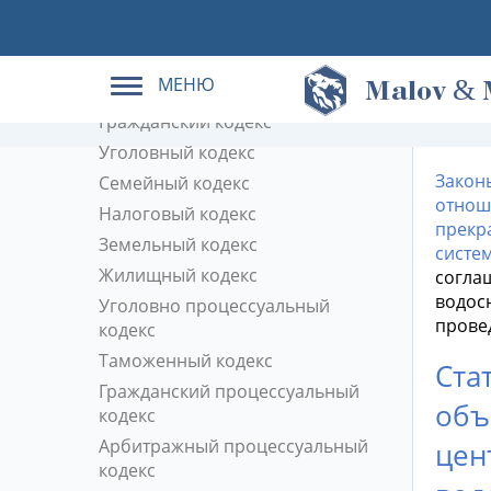
Кодексы РФ в действующей
редакции
МЕНЮ
&
Трудовой кодекс
M
alov
Гражданский кодекс
Уголовный кодекс
Закон
Семейный кодекс
отнош
Налоговый кодекс
прекр
Земельный кодекс
систе
Жилищный кодекс
согла
водосн
Уголовно процессуальный
прове
кодекс
Таможенный кодекс
Ста
Гражданский процессуальный
объ
кодекс
Арбитражный процессуальный
цен
кодекс