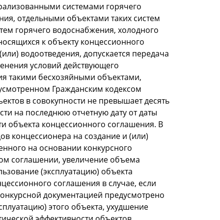
трализованными системами горячего
ния, отдельными объектами таких систем
тем горячего водоснабжения, холодного
носящихся к объекту концессионного
или) водоотведения, допускается передача
менения условий действующего
ия такими бесхозяйными объектами,
дусмотренном Гражданским кодексом
ъектов в совокупности не превышает десять
сти на последнюю отчетную дату от даты
и объекта концессионного соглашения. В
ов концессионера на создание и (или)
енного на основании конкурсного
ом соглашении, увеличение объема
льзование (эксплуатацию) объекта
цессионного соглашения в случае, если
конкурсной документацией предусмотрено
сплуатацию) этого объекта, ухудшение
етической эффективности объектов