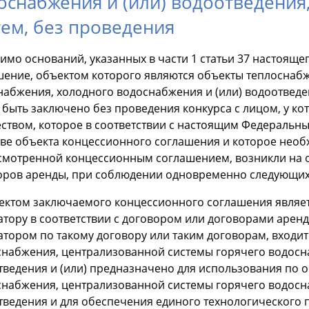
оснабжения и (или) водоотведения
тем, без проведения
имо оснований, указанных в части 1 статьи 37 настоящ
шение, объектом которого являются объекты теплоснаб
набжения, холодного водоснабжения и (или) водоотведен
 быть заключено без проведения конкурса с лицом, у ко
ством, которое в соответствии с настоящим Федеральны
тве объекта концессионного соглашения и которое необ
смотренной концессионным соглашением, возникли на о
оров аренды, при соблюдении одновременно следующих
ъектом заключаемого концессионного соглашения являе
тору в соответствии с договором или договорами аренд
атором по такому договору или таким договорам, входит
снабжения, централизованной системы горячего водосн
тведения и (или) предназначено для использования по
снабжения, централизованной системы горячего водосн
тведения и для обеспечения единого технологического 