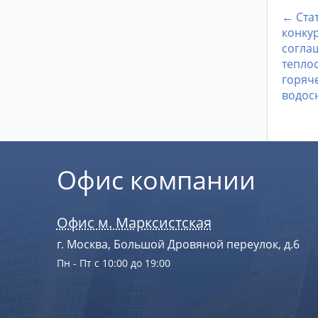
← Ста
конку
согла
тепло
горяч
водосн
Офис компании
Офис м. Марксистская
г. Москва, Большой Дровяной переулок, д.6
Пн - Пт с 10:00 до 19:00