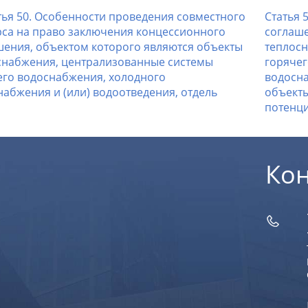
тья 50. Особенности проведения совместного
Статья 
рса на право заключения концессионного
соглаше
шения, объектом которого являются объекты
теплосн
снабжения, централизованные системы
горячег
его водоснабжения, холодного
водосна
абжения и (или) водоотведения, отдель
объекты
потенц
Ко