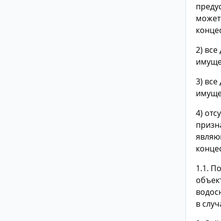
преду
может
конце
2) все
имуще
3) все
имуще
4) отс
призн
являю
конце
1.1. 
объек
водос
в случ