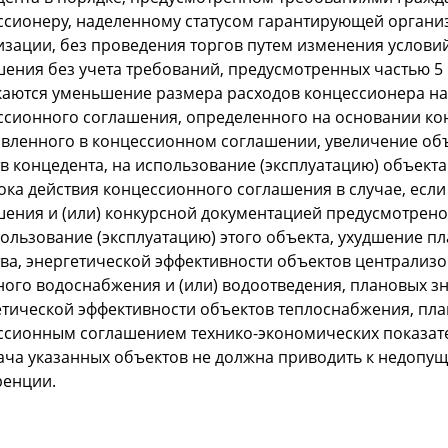
ссионеру, наделенному статусом гарантирующей орган
изации, без проведения торгов путем изменения услов
ения без учета требований, предусмотренных частью 5 
каются уменьшение размера расходов концессионера на 
ссионного соглашения, определенного на основании ко
овленного в концессионном соглашении, увеличение объ
тв концедента, на использование (эксплуатацию) объек
рока действия концессионного соглашения в случае, ес
шения и (или) конкурсной документацией предусмотрено
пользование (эксплуатацию) этого объекта, ухудшение п
тва, энергетической эффективности объектов централиз
ного водоснабжения и (или) водоотведения, плановых з
етической эффективности объектов теплоснабжения, пл
ссионным соглашением технико-экономических показателе
ача указанных объектов не должна приводить к недопу
ренции.