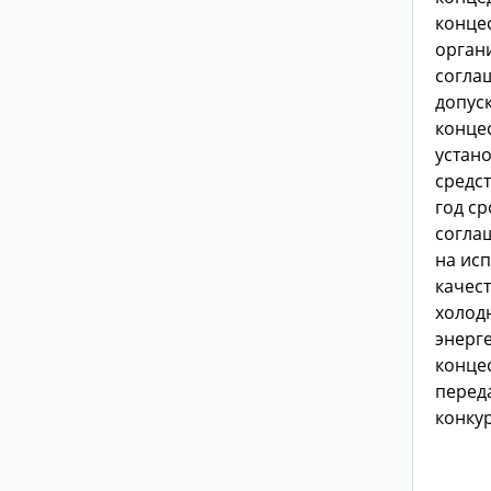
конце
орган
соглаш
допус
конце
устан
средс
год с
согла
на ис
качес
холод
энерг
конце
перед
конку