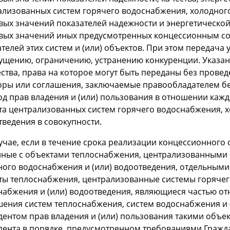
ализованных систем горячего водоснабжения, холодного
вых значений показателей надежности и энергетической
вых значений иных предусмотренных концессионным с
телей этих систем и (или) объектов. При этом передача
ущению, ограничению, устранению конкуренции. Указан
тва, права на которое могут быть переданы без проведе
оры или соглашения, заключаемые правообладателем б
од прав владения и (или) пользования в отношении каж
та централизованных систем горячего водоснабжения, х
тведения в совокупности.
лучае, если в течение срока реализации концессионног
нные с объектами теплоснабжения, централизованными 
ного водоснабжения и (или) водоотведения, отдельными
ты теплоснабжения, централизованные системы горячег
набжения и (или) водоотведения, являющиеся частью от
шения систем теплоснабжения, систем водоснабжения и (
дентом прав владения и (или) пользования такими объе
дента в порядке, предусмотренном требованиями Гражд