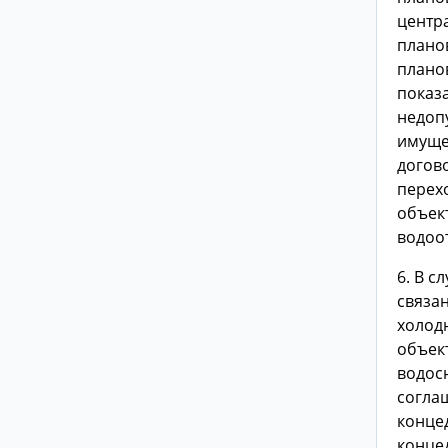
центр
плано
плано
показа
недоп
имущес
догов
перех
объек
водоо
6. В с
связа
холод
объек
водос
согла
конце
конце