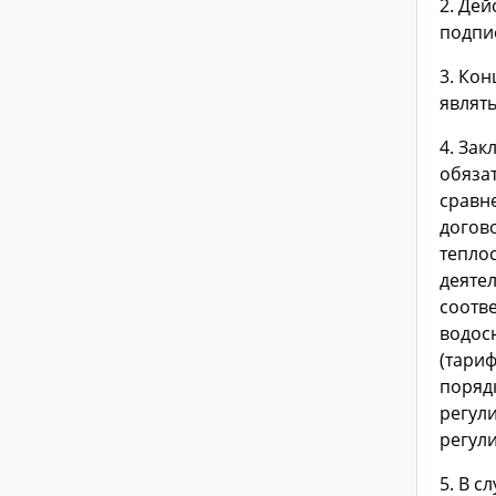
2. Дей
подпи
3. Кон
являт
4. За
обяза
сравн
догов
тепло
деяте
соотв
водос
(тари
поряд
регули
регули
5. В с