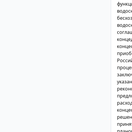
функц
водос
бесхо
водос
согла
конце
конце
приоб
Россий
проце
заклю
указа
рекон
предл
расход
конце
решен
принят
плано