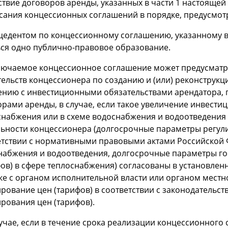
ствие договоров аренды, указанных в части 1 настоящей
сания концессионных соглашений в порядке, предусмотр
цедентом по концессионному соглашению, указанному в ч
ься одно публично-правовое образование.
ключаемое концессионное соглашение может предусмат
тельств концессионера по созданию и (или) реконструк
ению с инвестиционными обязательствами арендатора,
орами аренды, в случае, если такое увеличение инвести
снабжения или в схеме водоснабжения и водоотведения
льности концессионера (долгосрочные параметры регули
етствии с нормативными правовыми актами Российской 
набжения и водоотведения, долгосрочные параметры го
фов) в сфере теплоснабжения) согласованы в установле
ке с органом исполнительной власти или органом мест
рование цен (тарифов) в соответствии с законодательс
рования цен (тарифов).
лучае, если в течение срока реализации концессионног