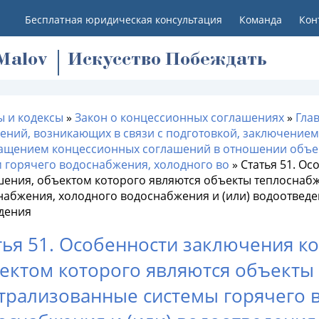
Бесплатная юридическая консультация
Команда
Кон
M
alov
Искусство Побеждать
ы и кодексы
»
Закон о концессионных соглашениях
»
Гла
ений, возникающих в связи с подготовкой, заключением
ащением концессионных соглашений в отношении объек
м горячего водоснабжения, холодного во
»
Статья 51. О
шения, объектом которого являются объекты теплоснаб
абжения, холодного водоснабжения и (или) водоотведен
дения
тья 51. Особенности заключения к
ектом которого являются объекты
трализованные системы горячего 