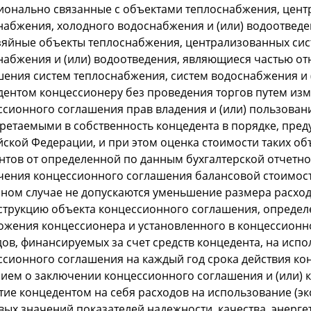
ионально связанные с объектами теплоснабжения, цен
набжения, холодного водоснабжения и (или) водоотведе
зяйные объекты теплоснабжения, централизованных сис
набжения и (или) водоотведения, являющиеся частью от
шения систем теплоснабжения, систем водоснабжения и (
дентом концессионеру без проведения торгов путем из
ссионного соглашения прав владения и (или) пользован
ретаемыми в собственность концедента в порядке, пре
ской Федерации, и при этом оценка стоимости таких об
нтов от определенной по данным бухгалтерской отчетно
чения концессионного соглашения балансовой стоимост
нном случае не допускаются уменьшение размера расход
струкцию объекта концессионного соглашения, определ
ожения концессионера и установленного в концессионн
ов, финансируемых за счет средств концедента, на испо
ссионного соглашения на каждый год срока действия кон
ием о заключении концессионного соглашения и (или) 
ие концедентом на себя расходов на использование (эк
вых значений показателей надежности, качества, энерг