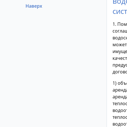
вод
Наверх
сис
1. Пом
согла
водос
может
имуще
качес
преду
догов
1) об
аренда
аренд
тепло
водоо
тепло
водоо