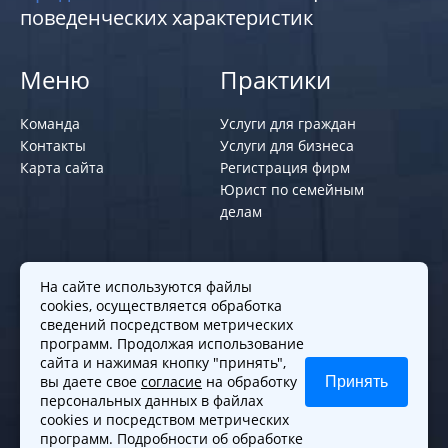
поведенческих характеристик
Меню
Практики
Команда
Услуги для граждан
Контакты
Услуги для бизнеса
Карта сайта
Регистрация фирм
Юрист по семейным
делам
Политики и правила
На сайте используются файлы
cookies, осуществляется обработка
Политика обработки персональных
сведений посредством метрических
программ. Продолжая использование
данных
сайта и нажимая кнопку "принять",
Согласие на обработку cookies
вы даете свое
согласие
на обработку
Принять
Согласие на обработку персональных
персональных данных в файлах
данных
cookies и посредством метрических
программ. Подробности об обработке