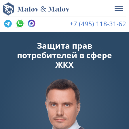
&
M
alov
M
alov
+7 (495) 118-31-62
Защита прав
потребителей в сфере
ЖКХ