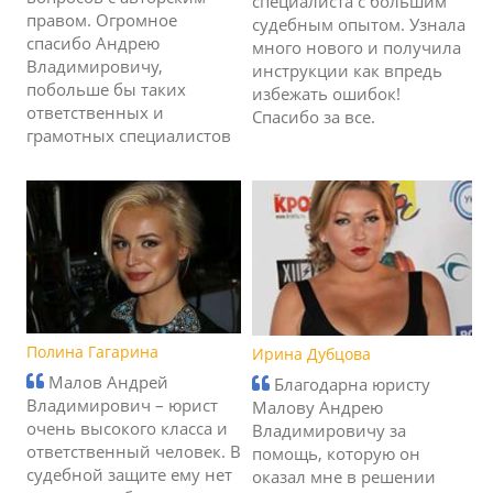
специалиста с большим
правом. Огромное
судебным опытом. Узнала
спасибо Андрею
много нового и получила
Владимировичу,
инструкции как впредь
побольше бы таких
избежать ошибок!
ответственных и
Спасибо за все.
грамотных специалистов
Полина Гагарина
Ирина Дубцова
Малов Андрей
Благодарна юристу
Владимирович – юрист
Малову Андрею
очень высокого класса и
Владимировичу за
ответственный человек. В
помощь, которую он
судебной защите ему нет
оказал мне в решении