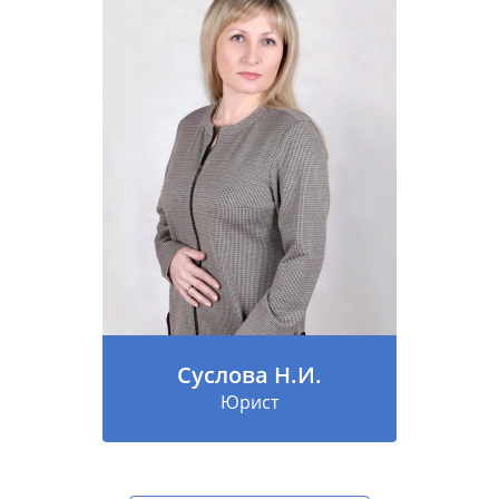
Суслова Н.И.
Юрист