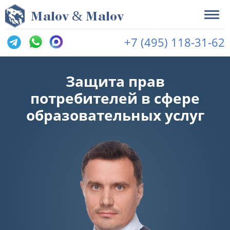
&
M
alov
M
alov
+7 (495) 118-31-62
Защита прав
потребителей в сфере
образовательных услуг