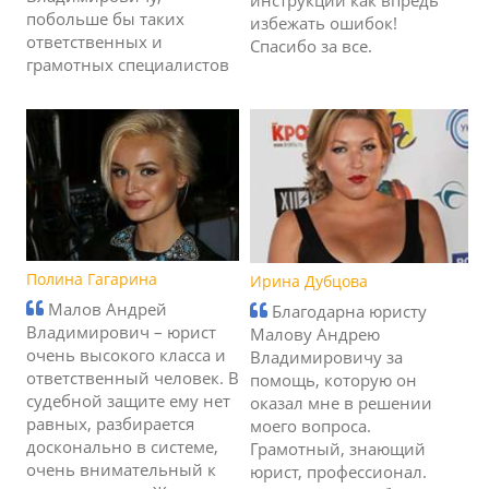
побольше бы таких
избежать ошибок!
ответственных и
Спасибо за все.
грамотных специалистов
Полина Гагарина
Ирина Дубцова
Малов Андрей
Благодарна юристу
Владимирович – юрист
Малову Андрею
очень высокого класса и
Владимировичу за
ответственный человек. В
помощь, которую он
судебной защите ему нет
оказал мне в решении
равных, разбирается
моего вопроса.
досконально в системе,
Грамотный, знающий
очень внимательный к
юрист, профессионал.