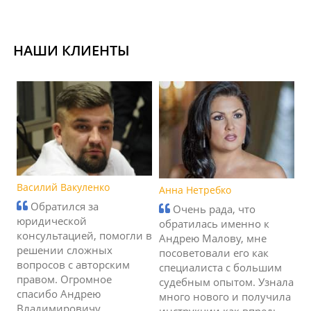
НАШИ КЛИЕНТЫ
Василий Вакуленко
Анна Нетребко
Обратился за
Очень рада, что
юридической
обратилась именно к
консультацией, помогли в
Андрею Малову, мне
решении сложных
посоветовали его как
вопросов с авторским
специалиста с большим
правом. Огромное
судебным опытом. Узнала
спасибо Андрею
много нового и получила
Владимировичу,
инструкции как впредь