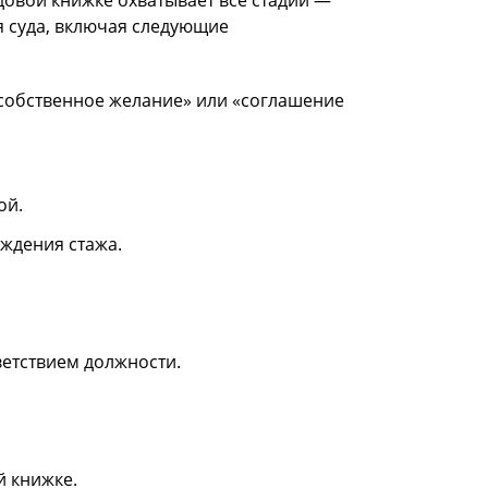
овой книжке охватывает все стадии —
я суда, включая следующие
«собственное желание» или «соглашение
ой.
ждения стажа.
ветствием должности.
й книжке.