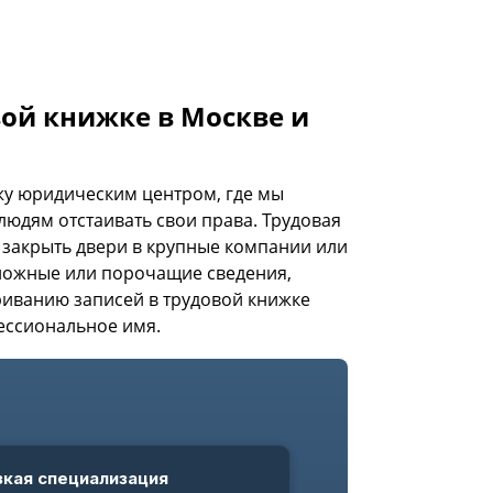
ой книжке в Москве и
жу юридическим центром, где мы
юдям отстаивать свои права. Трудовая
 закрыть двери в крупные компании или
я ложные или порочащие сведения,
риванию записей в трудовой книжке
ессиональное имя.
Анализ ситуации и рисков
Двойной контроль качества
зкая специализация