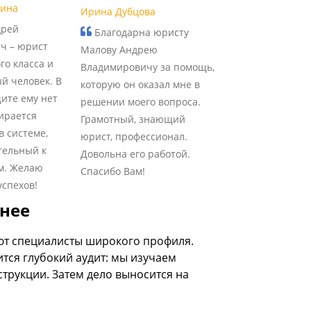
рина
Ирина Дубцова
дрей
Благодарна юристу
ч – юрист
Малову Андрею
го класса и
Владимировичу за помощь,
й человек. В
которую он оказал мне в
ите ему нет
решении моего вопроса.
ирается
Грамотный, знающий
в системе,
юрист, профессионал.
тельный к
Довольна его работой.
м. Желаю
Спасибо Вам!
спехов!
жнее
кают специалисты широкого профиля.
тся глубокий аудит: мы изучаем
струкции. Затем дело выносится на