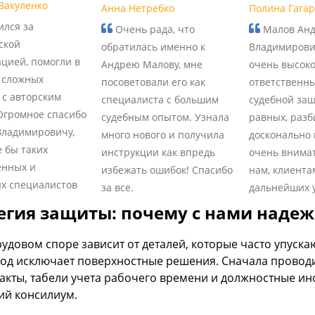
Вакуленко
Анна Нетребко
Полина Гага
лся за
Очень рада, что
Малов Ан
ской
обратилась именно к
Владимирови
ацией, помогли в
Андрею Малову, мне
очень высоко
 сложных
посоветовали его как
ответственны
 с авторским
специалиста с большим
судебной защ
Огромное спасибо
судебным опытом. Узнала
равных, разб
ладимировичу,
много нового и получила
досконально 
 бы таких
инструкции как впредь
очень внима
енных и
избежать ошибок! Спасибо
нам, клиента
х специалистов
за все.
дальнейших у
егия защиты: почему с нами наде
трудовом споре зависит от деталей, которые часто упус
од исключает поверхностные решения. Сначала проводи
 акты, табели учета рабочего времени и должностные ин
ий консилиум.