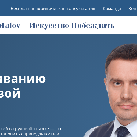
Бесплатная юридическая консультация
Команда
Кон
M
alov
Искусство Побеждать
риванию
вой
ей в трудовой книжке — это
становить справедливость и