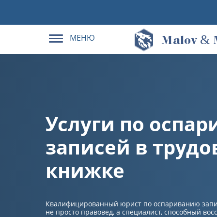
МЕНЮ
&
M
alov
Услуги по оспа
записей в трудо
книжке
Квалифицированный юрист по оспариванию запис
не просто правовед, а специалист, способный вос