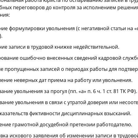
ональная работа юриста по оспариванию записей в труд
ебных переговоров до контроля за исполнением решени
ния:
ие формулировки увольнения (с негативной статьи на 
.
ие записи в трудовой книжке недействительной.
ование ошибочно внесенных сведений кадровой служб
е пропущенных записей о периодах работы для подтвер
ение неверных дат приема на работу или увольнения.
ние увольнения за прогул (пп. «а» п. 6 ч. 1 ст. 81 ТК РФ).
ание увольнения в связи с утратой доверия или несоот
казательств фиктивности дисциплинарных взысканий.
ение грамотной досудебной претензии работодателю.
вка искового заявления об изменении записи в трудово