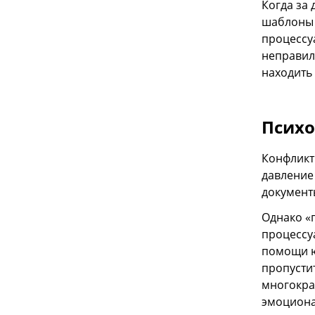
Когда за
шаблоны 
процессу
неправил
находить
Психо
Конфликт 
давление
документы
Однако «п
процессу
помощи ю
пропусти
многокра
эмоциона