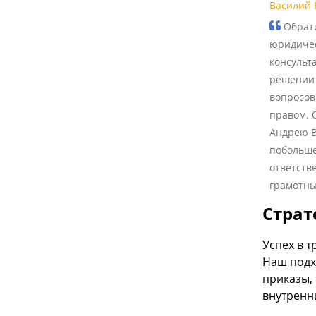
Василий 
Обрати
юридиче
консульт
решении
вопросов
правом. 
Андрею В
побольше
ответств
грамотны
Страт
Успех в 
Наш подх
приказы,
внутренн