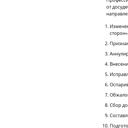
Професси
от досуд
направле
Изменен
сторон»)
Признан
Аннулир
Внесени
Исправл
Оспарива
Обжалов
Сбор до
Составл
Подгото