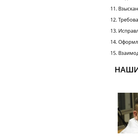
Взыскан
Требова
Исправл
Оформле
Взаимод
НАШИ