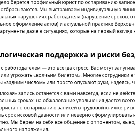
 дело берется профильный юрист по оспариванию записе
отбрасываются. Мы выстраиваем индивидуальную лини
альных нарушениях работодателя (нарушение сроков, от
ьное оформление актов) и актуальной практике Верховно
 аргументы даже в ситуациях, которые на первый взгляд
логическая поддержка и риски бе
с работодателем — это всегда стресс. Вас могут запугив
 или угрожать «волчьим билетом». Многие сотрудники в 
 «задним числом» или просто опускают руки, надеясь, чт
лохая» запись останется с вами навсегда, если не дейст
альных сроках: на обжалование увольнения дается всег
риста по оспариванию записей в трудовой книжке рис
ть срок исковой давности или неверно сформулировать 
тно. Мы берем на себя все общение с оппонентом, вывод
льного напряжения.