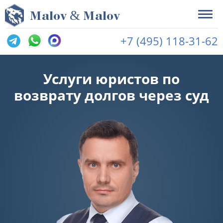
&
M
alov
M
alov
+7 (495) 118-31-62
Услуги юристов по
возврату долгов через суд