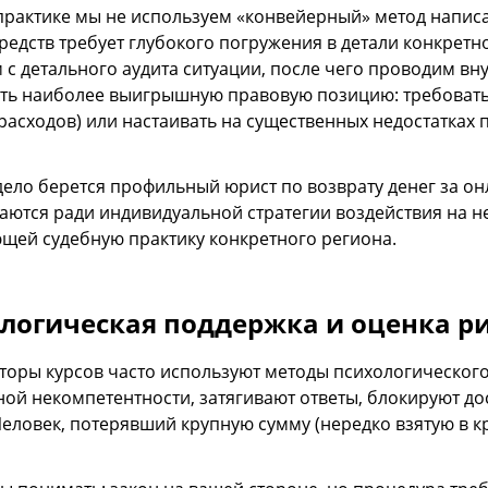
практике мы не используем «конвейерный» метод напис
редств требует глубокого погружения в детали конкретно
 с детального аудита ситуации, после чего проводим вн
ть наиболее выигрышную правовую позицию: требовать во
асходов) или настаивать на существенных недостатках п
 дело берется профильный юрист по возврату денег за о
аются ради индивидуальной стратегии воздействия на н
щей судебную практику конкретного региона.
логическая поддержка и оценка р
торы курсов часто используют методы психологического
ной некомпетентности, затягивают ответы, блокируют до
еловек, потерявший крупную сумму (нередко взятую в кр