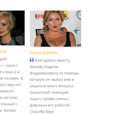
рина
Ирина Дубцова
дрей
Благодарна юристу
ч – юрист
Малову Андрею
го класса и
Владимировичу за помощь,
й человек. В
которую он оказал мне в
ите ему нет
решении моего вопроса.
ирается
Грамотный, знающий
в системе,
юрист, профессионал.
тельный к
Довольна его работой.
м. Желаю
Спасибо Вам!