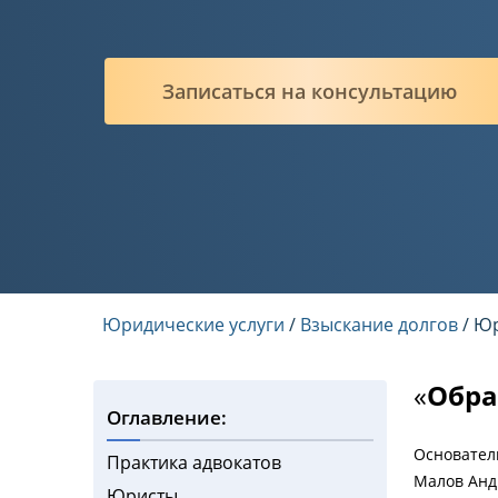
Записаться на консультацию
Юридические услуги
/
Взыскание долгов
/ Юр
«
Обра
Оглавление:
Основател
Практика адвокатов
Малов Анд
Юристы