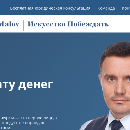
Бесплатная юридическая консультация
Команда
Кон
M
alov
Искусство Побеждать
ату денег
-курсы — это первое лицо, к
й продукт не оправдал
твом.