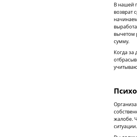
В нашей 
возврат с
начинаем
выработа
вычетом р
сумму.
Когда за
отбрасыв
учитываю
Психо
Организа
собствен
жалобе. Ч
ситуации.