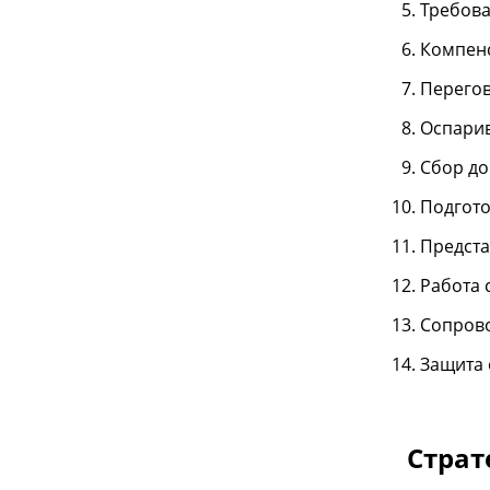
Требова
Компенс
Перегов
Оспарив
Сбор до
Подгото
Предста
Работа 
Сопрово
Защита 
Страт