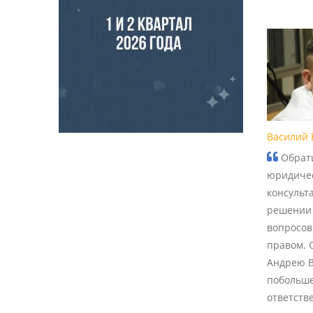
Василий 
Обрати
юридиче
консульт
решении
вопросов
правом. 
Андрею В
побольше
ответств