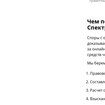
грамотны
Чем п
Спект
Споры с 
доказыва
за онлай
средств ч
Мы берем
Правово
Составл
Расчет с
Взыскан