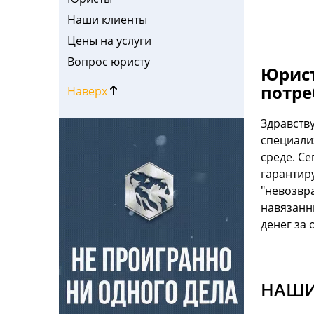
Наши клиенты
Цены на услуги
Вопрос юристу
Юрист
потре
Наверх
Здравств
специали
среде. С
гарантиру
"невозвр
навязанн
денег за
НАШИ