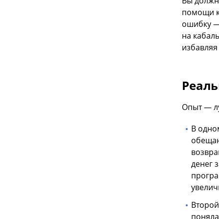
Вы должн
помощи к
ошибку —
на кабал
избавляя 
Реаль
Опыт — л
В одно
обещан
возвра
денег 
програ
увелич
Второй
поняла