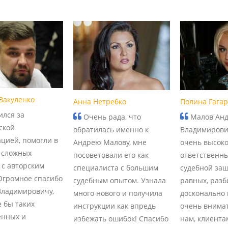
Вакуленко
Анна Нетребко
Полина Гага
лся за
Очень рада, что
Малов Ан
ской
обратилась именно к
Владимирови
ацией, помогли в
Андрею Малову, мне
очень высоко
 сложных
посоветовали его как
ответственны
 с авторским
специалиста с большим
судебной защ
Огромное спасибо
судебным опытом. Узнала
равных, разб
ладимировичу,
много нового и получила
досконально 
 бы таких
инструкции как впредь
очень внима
енных и
избежать ошибок! Спасибо
нам, клиента