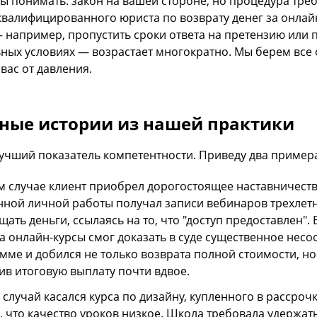
ы понимать: закон на вашей стороне, но процедура тре
валифицированного юриста по возврату денег за онлай
 например, пропустить сроки ответа на претензию или 
ьных условиях — возрастает многократно. Мы берем все
вас от давления.
ные истории из нашей практики
учший показатель компетентности. Приведу два пример
м случае клиент приобрел дорогостоящее наставничество
ной личной работы получал записи вебинаров трехлетн
щать деньги, ссылаясь на то, что "доступ предоставлен".
за онлайн-курсы смог доказать в суде существенное несо
мме и добился не только возврата полной стоимости, но
ив итоговую выплату почти вдвое.
 случай касался курса по дизайну, купленного в рассроч
, что качество уроков низкое. Школа требовала удержат