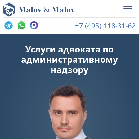
&
M
alov
M
alov
+7 (495) 118-31-62
Услуги адвоката по
административному
надзору