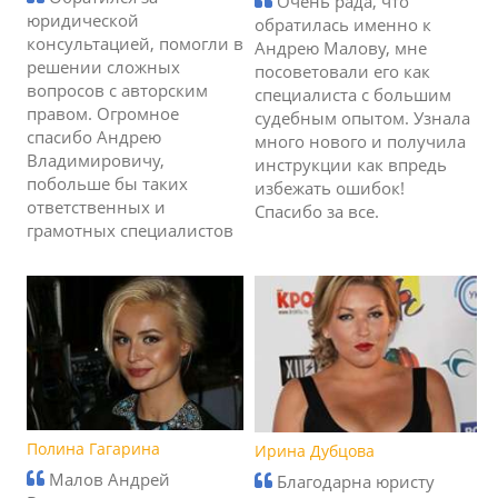
Очень рада, что
юридической
обратилась именно к
консультацией, помогли в
Андрею Малову, мне
решении сложных
посоветовали его как
вопросов с авторским
специалиста с большим
правом. Огромное
судебным опытом. Узнала
спасибо Андрею
много нового и получила
Владимировичу,
инструкции как впредь
побольше бы таких
избежать ошибок!
ответственных и
Спасибо за все.
грамотных специалистов
Полина Гагарина
Ирина Дубцова
Малов Андрей
Благодарна юристу