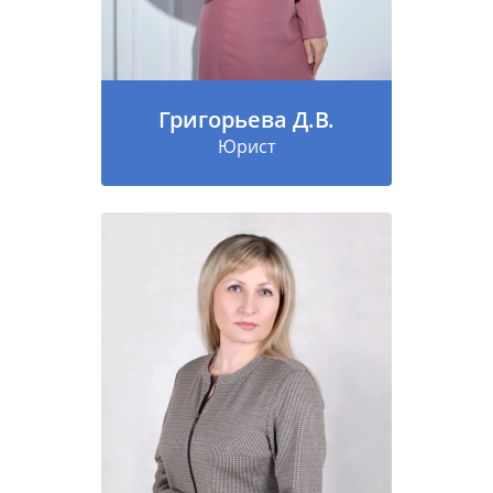
Григорьева Д.В.
Юрист