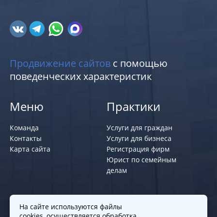
Продвижение сайтов
с помощью
поведенческих характеристик
Меню
Практики
Команда
Услуги для граждан
Контакты
Услуги для бизнеса
Карта сайта
Регистрация фирм
Юрист по семейным
делам
Политики и правила
На сайте используются файлы
cookies, осуществляется обработка