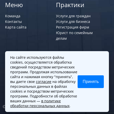
Меню
Практики
Команда
Услуги для граждан
Контакты
Услуги для бизнеса
Карта сайта
Регистрация фирм
Юрист по семейным
делам
Политики и правила
На сайте используются файлы
cookies, осуществляется обработка
Политика обработки персональных
сведений посредством метрических
программ. Продолжая использование
данных
сайта и нажимая кнопку "принять",
Согласие на обработку cookies
вы даете свое
согласие
на обработку
Принять
Согласие на обработку персональных
персональных данных в файлах
данных
cookies и посредством метрических
программ. Подробности об обработке
ваших данных —
в политике
обработки персональных данных
.
© 2010-2026. Все права защищены