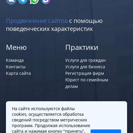
Продвижение сайтов
с помощью
поведенческих характеристик
Меню
Практики
Команда
Услуги для граждан
Контакты
Услуги для бизнеса
Карта сайта
Регистрация фирм
Юрист по семейным
делам
Политики и правила
На сайте используются файлы
cookies, осуществляется обработка
Политика обработки персональных
сведений посредством метрических
программ. Продолжая использование
данных
сайта и нажимая кнопку "принять",
Согласие на обработку cookies