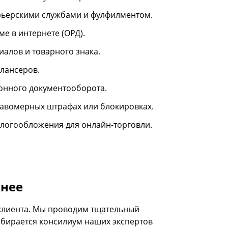
рьерскими службами и фулфилментом.
е в интернете (ОРД).
иалов и товарного знака.
лансеров.
онного документооборота.
равомерных штрафах или блокировках.
логообложения для онлайн-торговли.
жнее
 клиента. Мы проводим тщательный
обирается консилиум наших экспертов