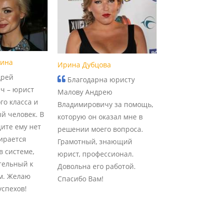
рина
Ирина Дубцова
дрей
Благодарна юристу
ч – юрист
Малову Андрею
го класса и
Владимировичу за помощь,
й человек. В
которую он оказал мне в
ите ему нет
решении моего вопроса.
ирается
Грамотный, знающий
в системе,
юрист, профессионал.
тельный к
Довольна его работой.
м. Желаю
Спасибо Вам!
спехов!