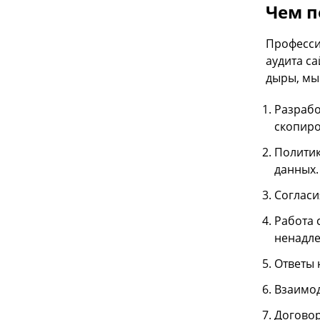
Чем п
Професси
аудита с
дыры, мы
Разрабо
скопиро
Политик
данных.
Согласи
Работа 
ненадле
Ответы 
Взаимод
Договор