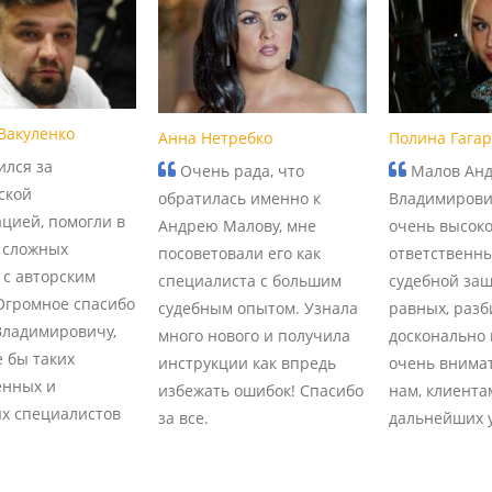
Вакуленко
Анна Нетребко
Полина Гага
лся за
Очень рада, что
Малов Ан
ской
обратилась именно к
Владимирови
ацией, помогли в
Андрею Малову, мне
очень высоко
 сложных
посоветовали его как
ответственны
 с авторским
специалиста с большим
судебной защ
Огромное спасибо
судебным опытом. Узнала
равных, разб
ладимировичу,
много нового и получила
досконально 
 бы таких
инструкции как впредь
очень внима
енных и
избежать ошибок! Спасибо
нам, клиента
х специалистов
за все.
дальнейших у