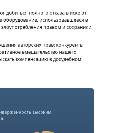
г добиться полного отказа в иске от
ее оборудование, использовавшееся в
т злоупотребления правом и сохранили
ушения авторских прав: конкуренты
еративное вмешательство нашего
зыскать компенсацию в досудебном
риверженность высоким
л.