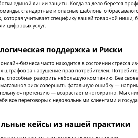
ботки единой линии защиты. Когда за дело берется про
команды, стандартные и опасные шаблоны отбрасывают
ю, которая учитывает специфику вашей товарной ниши, б
ли цифровых услуг.
логическая поддержка и Риски
 онлайн-бизнеса часто находится в состоянии стресса и
х штрафов за нарушение прав потребителей. Потребите
ть, способная разорить небольшую компанию. Без сво
-магазинов риск совершить фатальную ошибку — напри
тельную» претензию — возрастает многократно. Мы сни
себя все переговоры с недовольными клиентами и госуд
льные кейсы из нашей практики
воляет нам решать самые нестандартные задачи.