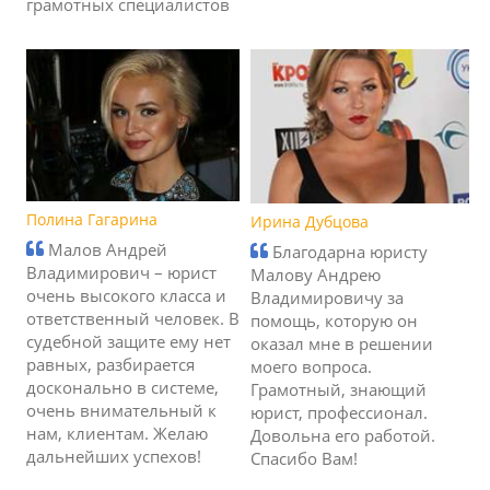
грамотных специалистов
Полина Гагарина
Ирина Дубцова
Малов Андрей
Благодарна юристу
Владимирович – юрист
Малову Андрею
очень высокого класса и
Владимировичу за
ответственный человек. В
помощь, которую он
судебной защите ему нет
оказал мне в решении
равных, разбирается
моего вопроса.
досконально в системе,
Грамотный, знающий
очень внимательный к
юрист, профессионал.
нам, клиентам. Желаю
Довольна его работой.
дальнейших успехов!
Спасибо Вам!