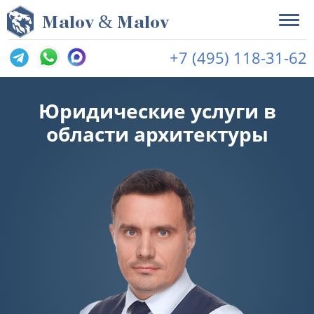
&
M
alov
M
alov
+7 (495) 118-31-62
Юридические услуги в
области архитектуры