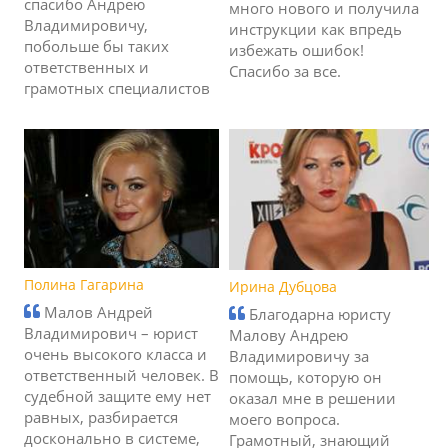
спасибо Андрею
много нового и получила
Владимировичу,
инструкции как впредь
побольше бы таких
избежать ошибок!
ответственных и
Спасибо за все.
грамотных специалистов
Полина Гагарина
Ирина Дубцова
Малов Андрей
Благодарна юристу
Владимирович – юрист
Малову Андрею
очень высокого класса и
Владимировичу за
ответственный человек. В
помощь, которую он
судебной защите ему нет
оказал мне в решении
равных, разбирается
моего вопроса.
досконально в системе,
Грамотный, знающий