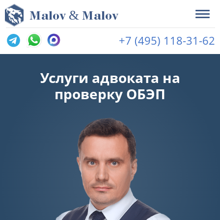
&
M
alov
M
alov
+7 (495) 118-31-62
Услуги адвоката на
проверку ОБЭП