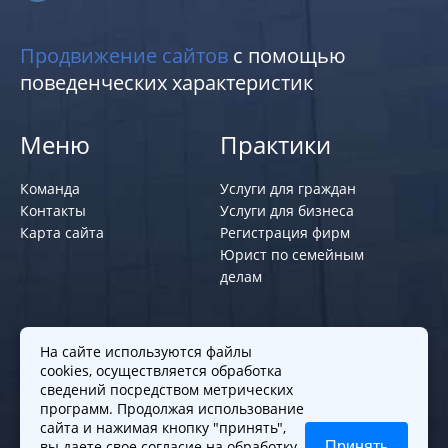
Продвижение сайтов
с помощью
поведенческих характеристик
Меню
Практики
Команда
Услуги для граждан
Контакты
Услуги для бизнеса
Карта сайта
Регистрация фирм
Юрист по семейным
делам
Политики и правила
На сайте используются файлы
cookies, осуществляется обработка
Политика обработки персональных
сведений посредством метрических
программ. Продолжая использование
данных
сайта и нажимая кнопку "принять",
Согласие на обработку cookies
вы даете свое
согласие
на обработку
Принять