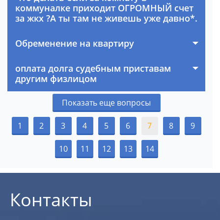
коммуналке приходит ОГРОМНЫЙ счет
за жкх ?А ты там не живешь уже давно*.
Обременение на квартиру
оплата долга судебным приставам
другим физлицом
Показать еще вопросы
1
2
3
4
5
6
7
8
9
10
11
12
13
14
Контакты