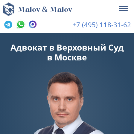
&
M
alov
M
alov
+7 (495) 118-31-62
Адвокат в Верховный Суд
в Москве