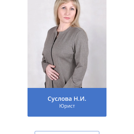
Суслова Н.И.
Юрист