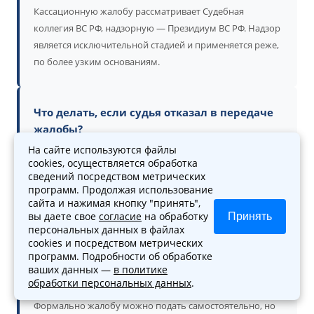
Кассационную жалобу рассматривает Судебная
коллегия ВС РФ, надзорную — Президиум ВС РФ. Надзор
является исключительной стадией и применяется реже,
по более узким основаниям.
Что делать, если судья отказал в передаче
жалобы?
На сайте используются файлы
Отказ судьи в передаче жалобы можно обжаловать
cookies, осуществляется обработка
обращением к Председателю Верховного Суда РФ или
сведений посредством метрических
программ. Продолжая использование
его заместителю, который вправе не согласиться с
сайта и нажимая кнопку "принять",
отказом и передать дело на рассмотрение коллегии.
вы даете свое
согласие
на обработку
Принять
персональных данных в файлах
cookies и посредством метрических
программ. Подробности об обработке
Нужен ли вообще адвокат в Верховном
ваших данных —
в политике
Суде?
обработки персональных данных
.
Формально жалобу можно подать самостоятельно, но