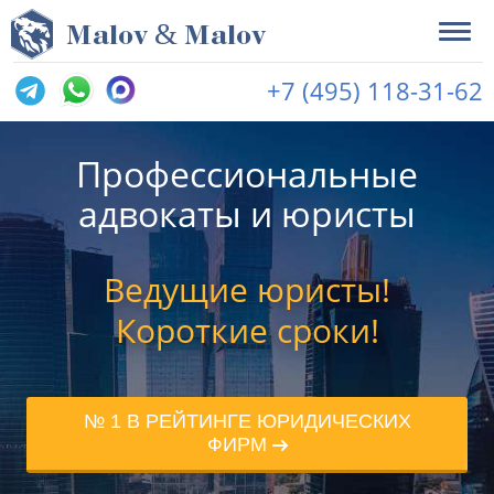
&
M
alov
M
alov
+7 (495) 118-31-62
Профессиональные
адвокаты и юристы
Ведущие юристы!
Короткие сроки!
№ 1 В РЕЙТИНГЕ ЮРИДИЧЕСКИХ
ФИРМ