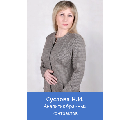
Суслова Н.И.
Аналитик брачных
контрактов