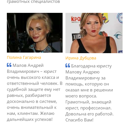
грамотных специалистов
Полина Гагарина
Ирина Дубцова
Малов Андрей
Благодарна юристу
Владимирович – юрист
Малову Андрею
очень высокого класса и
Владимировичу за
ответственный человек. В
помощь, которую он
судебной защите ему нет
оказал мне в решении
равных, разбирается
моего вопроса.
досконально в системе,
Грамотный, знающий
очень внимательный к
юрист, профессионал.
нам, клиентам. Желаю
Довольна его работой.
дальнейших успехов!
Спасибо Вам!