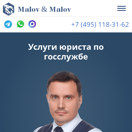
&
M
alov
M
alov
+7 (495) 118-31-62
Услуги юриста по
госслужбе