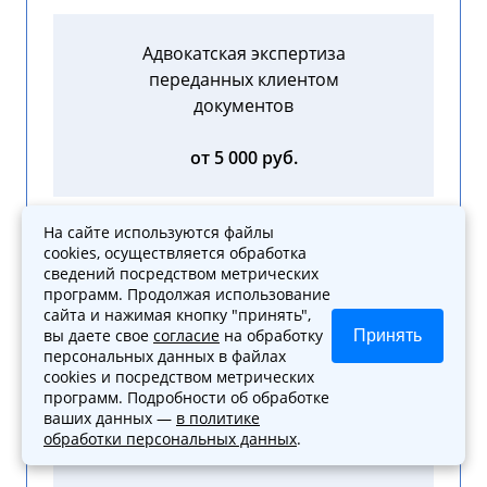
Адвокатская экспертиза
переданных клиентом
документов
от 5 000 руб.
На сайте используются файлы
cookies, осуществляется обработка
сведений посредством метрических
Составление и передача
программ. Продолжая использование
заявления в суд
сайта и нажимая кнопку "принять",
вы даете свое
согласие
на обработку
Принять
персональных данных в файлах
от 2 000 руб.
cookies и посредством метрических
программ. Подробности об обработке
ваших данных —
в политике
обработки персональных данных
.