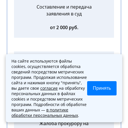
Составление и передача
заявления в суд
от 2 000 руб.
На сайте используются файлы
Составление апелляционной,
cookies, осуществляется обработка
кассационной, надзорной
сведений посредством метрических
жалобы
программ. Продолжая использование
сайта и нажимая кнопку "принять",
вы даете свое
согласие
на обработку
Принять
от 3 000 руб.
персональных данных в файлах
cookies и посредством метрических
программ. Подробности об обработке
ваших данных —
в политике
обработки персональных данных
.
Жалоба прокурору на