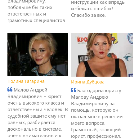
Владимировичу,
инструкции как впредь
побольше бы таких
избежать ошибок!
ответственных и
Спасибо за все.
грамотных специалистов
Полина Гагарина
Ирина Дубцова
Малов Андрей
Благодарна юристу
Владимирович – юрист
Малову Андрею
очень высокого класса и
Владимировичу за
ответственный человек. В
помощь, которую он
судебной защите ему нет
оказал мне в решении
равных, разбирается
моего вопроса.
досконально в системе,
Грамотный, знающий
очень внимательный к
юрист, профессионал.