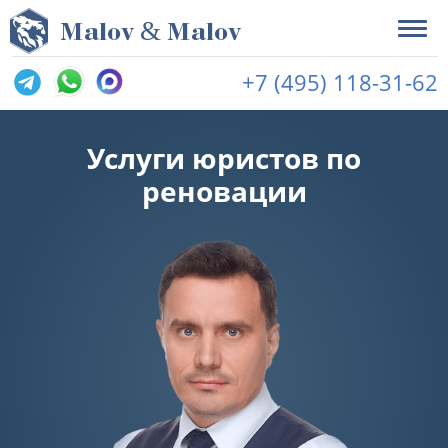
&
M
alov
M
alov
+7 (495) 118-31-62
Услуги юристов по
реновации