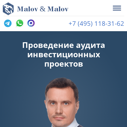
&
M
alov
M
alov
+7 (495) 118-31-62
Проведение аудита
инвестиционных
проектов