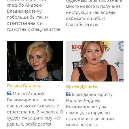
спасибо Андрею
много нового и получила
Владимировичу,
инструкции как впредь
побольше бы таких
избежать ошибок!
ответственных и
Спасибо за все.
грамотных специалистов
Полина Гагарина
Ирина Дубцова
Малов Андрей
Благодарна юристу
Владимирович – юрист
Малову Андрею
очень высокого класса и
Владимировичу за
ответственный человек. В
помощь, которую он
судебной защите ему нет
оказал мне в решении
равных, разбирается
моего вопроса.