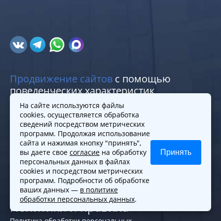
Продвижение сайтов
с помощью
поведенческих характеристик
На сайте используются файлы
cookies, осуществляется обработка
Меню
Практики
сведений посредством метрических
программ. Продолжая использование
Команда
Услуги для граждан
сайта и нажимая кнопку "принять",
Контакты
Услуги для бизнеса
вы даете свое
согласие
на обработку
Принять
Карта сайта
Регистрация фирм
персональных данных в файлах
Юрист по семейным
cookies и посредством метрических
программ. Подробности об обработке
делам
ваших данных —
в политике
обработки персональных данных
.
Политики и правила
Политика обработки персональных