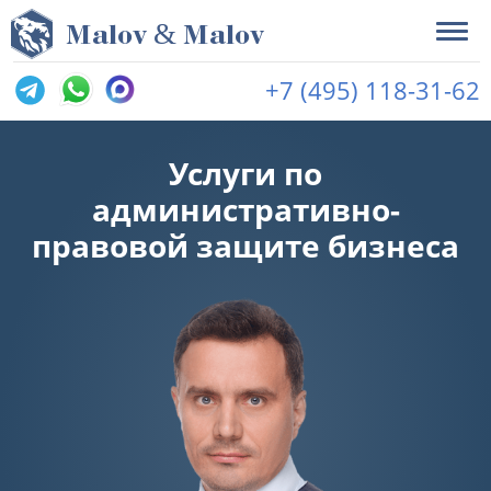
&
M
alov
M
alov
+7 (495) 118-31-62
Услуги по
административно-
правовой защите бизнеса