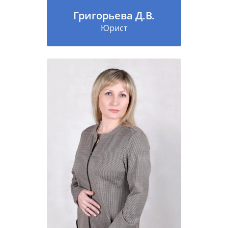
Григорьева Д.В.
Юрист