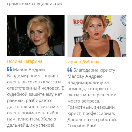
грамотных специалистов
Полина Гагарина
Ирина Дубцова
Малов Андрей
Благодарна юристу
Владимирович – юрист
Малову Андрею
очень высокого класса и
Владимировичу за
ответственный человек. В
помощь, которую он
судебной защите ему нет
оказал мне в решении
равных, разбирается
моего вопроса.
досконально в системе,
Грамотный, знающий
очень внимательный к
юрист, профессионал.
нам, клиентам. Желаю
Довольна его работой.
дальнейших успехов!
Спасибо Вам!