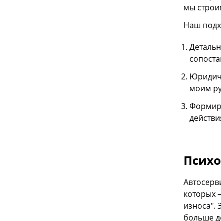
мы строи
Наш подхо
Детальн
сопоста
Юридиче
моим ру
Формиро
действи
Психо
Автосерв
которых 
износа". 
больше де