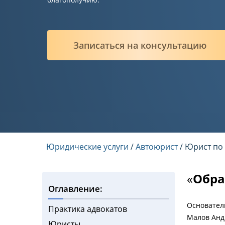
Записаться на консультацию
Юридические услуги
/
Автоюрист
/ Юрист по
«
Обра
Оглавление:
Основател
Практика адвокатов
Малов Анд
Юристы