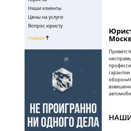
Наши клиенты
Цены на услуги
Вопрос юристу
Юрист
Москв
Наверх
Приветст
несправе
профессио
гарантии
оборонит
взвешенн
автомоби
НАШИ