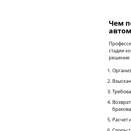
Чем п
автом
Професси
стадии к
решение 
Организ
Взыскан
Требова
Возврат
браков
Расчет 
Споры с