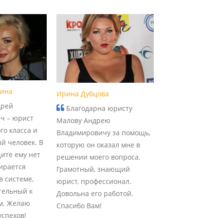
рина
Ирина Дубцова
дрей
Благодарна юристу
ч – юрист
Малову Андрею
го класса и
Владимировичу за помощь,
й человек. В
которую он оказал мне в
ите ему нет
решении моего вопроса.
ирается
Грамотный, знающий
в системе,
юрист, профессионал.
тельный к
Довольна его работой.
м. Желаю
Спасибо Вам!
спехов!