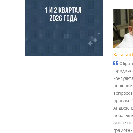
Василий 
Обрати
юридиче
консульт
решении
вопросов
правом. 
Андрею В
побольше
ответств
грамотны