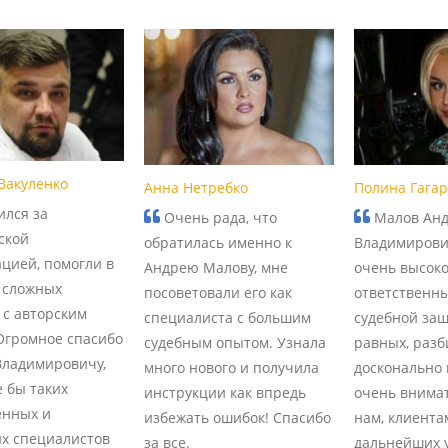
Вакуленко
Анна Нетребко
Полина Гага
лся за
Очень рада, что
Малов Ан
ской
обратилась именно к
Владимирови
ацией, помогли в
Андрею Малову, мне
очень высоко
 сложных
посоветовали его как
ответственны
 с авторским
специалиста с большим
судебной защ
Огромное спасибо
судебным опытом. Узнала
равных, разб
ладимировичу,
много нового и получила
досконально 
 бы таких
инструкции как впредь
очень внима
енных и
избежать ошибок! Спасибо
нам, клиента
х специалистов
за все.
дальнейших у