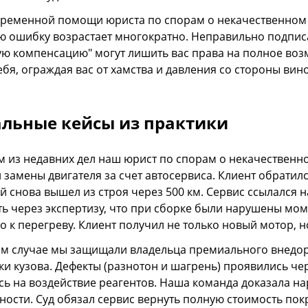
временной помощи юриста по спорам о некачественном
ю ошибку возрастает многократно. Неправильно подпис
ую компенсацию" могут лишить вас права на полное во
ебя, ограждая вас от хамства и давления со стороны ви
льные кейсы из практики
м из недавних дел наш юрист по спорам о некачественн
 замены двигателя за счет автосервиса. Клиент обратил
й снова вышел из строя через 500 км. Сервис ссылался 
ть через экспертизу, что при сборке были нарушены мом
о к перегреву. Клиент получил не только новый мотор, 
ом случае мы защищали владельца премиального внедо
ки кузова. Дефекты (разнотон и шагрень) проявились чер
сь на воздействие реагентов. Наша команда доказала н
ности. Суд обязал сервис вернуть полную стоимость пок