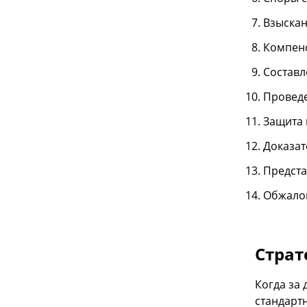
Взыскан
Компенс
Составл
Проведе
Защита 
Доказат
Предста
Обжалов
Страт
Когда за
стандарт