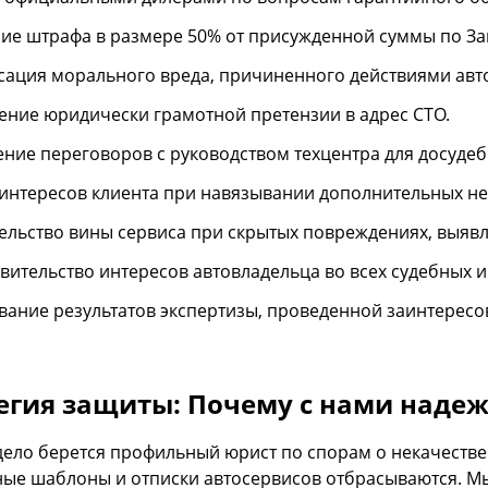
ие штрафа в размере 50% от присужденной суммы по Зак
ация морального вреда, причиненного действиями авт
ение юридически грамотной претензии в адрес СТО.
ние переговоров с руководством техцентра для досудеб
интересов клиента при навязывании дополнительных не
ельство вины сервиса при скрытых повреждениях, выявл
вительство интересов автовладельца во всех судебных и
ание результатов экспертизы, проведенной заинтересо
егия защиты: Почему с нами наде
 дело берется профильный юрист по спорам о некачеств
ные шаблоны и отписки автосервисов отбрасываются. М