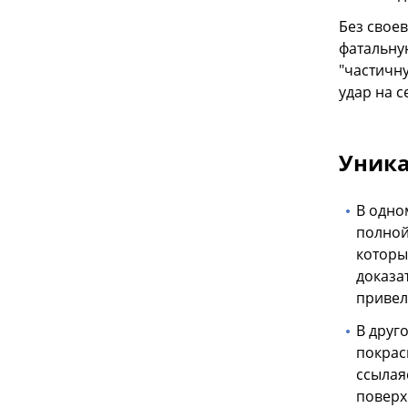
Без свое
фатальну
"частичн
удар на с
Уника
В одно
полной
которы
доказа
привел
В друг
покрас
ссылая
поверх