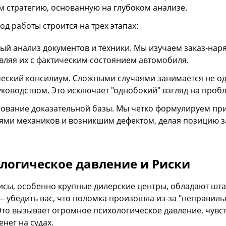
м стратегию, основанную на глубоком анализе.
д работы строится на трех этапах:
ый анализ документов и техники. Мы изучаем заказ-наря
вляя их с фактическим состоянием автомобиля.
ский консилиум. Сложными случаями занимается не оди
ководством. Это исключает "однобокий" взгляд на пробл
вание доказательной базы. Мы четко формулируем при
ями механиков и возникшим дефектом, делая позицию 
логическое давление и Риски
исы, особенно крупные дилерские центры, обладают шта
— убедить вас, что поломка произошла из-за "неправиль
Это вызывает огромное психологическое давление, чувст
нег на судах.