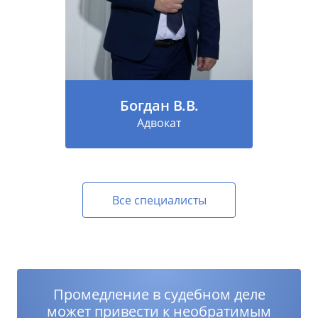
Богдан В.В.
Адвокат
Все специалисты
Промедление в судебном деле
может привести к необратимым