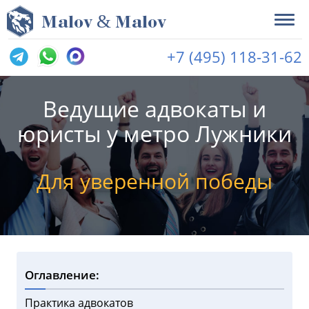
&
M
alov
M
alov
+7 (495) 118-31-62
Ведущие адвокаты и
юристы у метро Лужники
Для уверенной победы
Оглавление:
Практика адвокатов