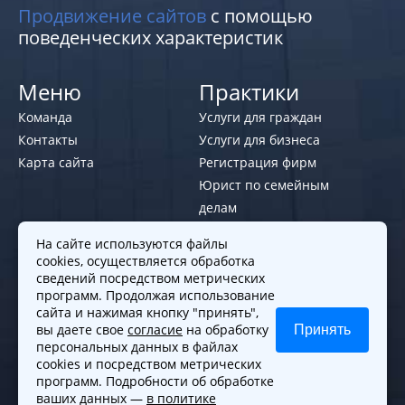
Продвижение сайтов
с помощью
поведенческих характеристик
Меню
Практики
Команда
Услуги для граждан
Контакты
Услуги для бизнеса
Карта сайта
Регистрация фирм
Юрист по семейным
делам
На сайте используются файлы
Политики и правила
cookies, осуществляется обработка
Политика обработки персональных
сведений посредством метрических
программ. Продолжая использование
данных
сайта и нажимая кнопку "принять",
Согласие на обработку cookies
вы даете свое
согласие
на обработку
Принять
Согласие на обработку персональных
персональных данных в файлах
cookies и посредством метрических
данных
программ. Подробности об обработке
ваших данных —
в политике