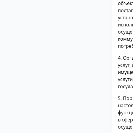
объек
поста
устано
испол
осуще
комму
потре
4. Ор
услуг
имуще
услуг
госуд
5. Пор
насто
функц
в сфе
осуще