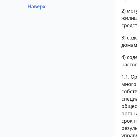
Наверх
2) мо
жилищ
средс
3) со
домам
4) сод
насто
1.1. 
много
собст
специа
общес
органи
срок 
резул
управ