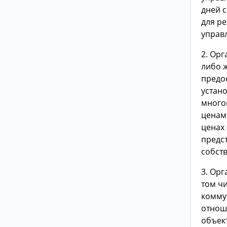
дней 
для р
управ
2. Ор
либо 
предо
устан
много
ценами
ценах 
предс
собст
3. Ор
том ч
комму
отнош
объек