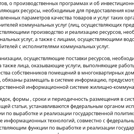
тов, о производственных программах и об инвестицион
вляющих ресурсы, необходимые для предоставления ком
вленных параметров качества товаров и услуг таких орг
нителей коммунальных услуг (лиц, осуществляющих пред
ствляющими производство и реализацию ресурсов, нео
нальных услуг, а также с лицами, осуществляющими водо
бителей с исполнителями коммунальных услуг.
ганизации, осуществляющие поставки ресурсов, необхо
, а также лица, оказывающие услуги, выполняющие рабо
ства собственников помещений в многоквартирных до
и, обязаны размещать в системе информацию, предусмо
арственной информационной системе жилищно-коммунал
ядок, формы , сроки и периодичность размещения в сис
ящей статьи, устанавливаются федеральным органом ис
ии по выработке и реализации государственной полити
ре информационных технологий, совместно с федеральн
ствляющим функции по выработке и реализации государ