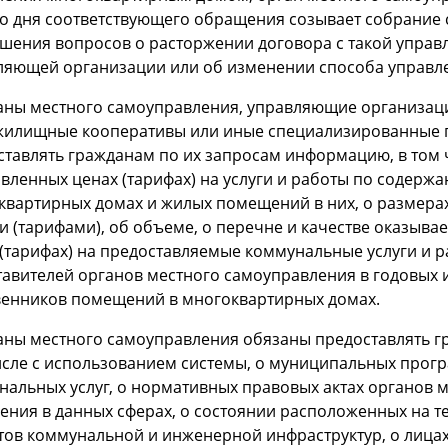
со дня соответствующего обращения созывает собрание
ешения вопросов о расторжении договора с такой упра
ляющей организации или об изменении способа управл
ганы местного самоуправления, управляющие организац
жилищные кооперативы или иные специализированные 
ставлять гражданам по их запросам информацию, в том 
овленных ценах (тарифах) на услуги и работы по содерж
квартирных домах и жилых помещений в них, о размерах
 (тарифами), об объеме, о перечне и качестве оказывае
(тарифах) на предоставляемые коммунальные услуги и ра
тавителей органов местного самоуправления в годовых
венников помещений в многоквартирных домах.
ганы местного самоуправления обязаны предоставлять 
исле с использованием системы, о муниципальных прогр
нальных услуг, о нормативных правовых актах органов 
ения в данных сферах, о состоянии расположенных на 
тов коммунальной и инженерной инфраструктур, о лица