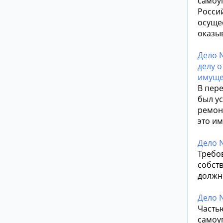
самоу
Росси
осуще
оказы
Дело N
делу 
имуще
В пере
был у
ремон
это и
Дело 
Требов
собст
должн
Дело N
Частью
самоу