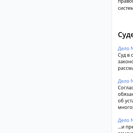
право
систе
Суд
Дело 
Суд в
законо
рассм
Дело 
Согла
обяза
об ус
много
Дело 
...и 