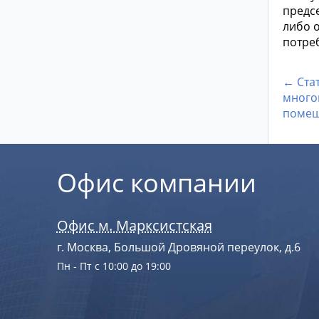
предс
либо 
потре
← Ста
много
помещ
Офис компании
Офис м. Марксистская
г. Москва, Большой Дровяной переулок, д.6
Пн - Пт с 10:00 до 19:00