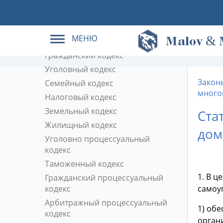
Кодексы РФ в действующей
редакции
МЕНЮ
&
Трудовой кодекс
M
alov
Гражданский кодекс
Уголовный кодекс
Закон
Семейный кодекс
много
Налоговый кодекс
Земельный кодекс
Ста
Жилищный кодекс
дом
Уголовно процессуальный
кодекс
Таможенный кодекс
1. В 
Гражданский процессуальный
кодекс
самоу
Арбитражный процессуальный
1) об
кодекс
орган