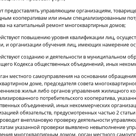
гут предоставлять управляющим организациям, товарищ
ным кооперативам или иным специализированным пот
тва на капитальный ремонт многоквартирных домов;
действуют повышению уровня квалификации лиц, осуще
и, и организации обучения лиц, имеющих намерение осу
ействуют созданию и деятельности в муниципальном обра
ящего Кодекса общественных объединений, иных неком
Орган местного самоуправления на основании обращени
квартирном доме, председателя совета многоквартирно
венников жилья либо органов управления жилищного ко
лизированного потребительского кооператива, указанны
твенных объединений, иных некоммерческих организа
зацией обязательств, предусмотренных частью 2 статьи
проводит внеплановую проверку деятельности управляющ
ьтатам указанной проверки выявлено невыполнение уп
ления многоквартирным домом, орган местного самоупр