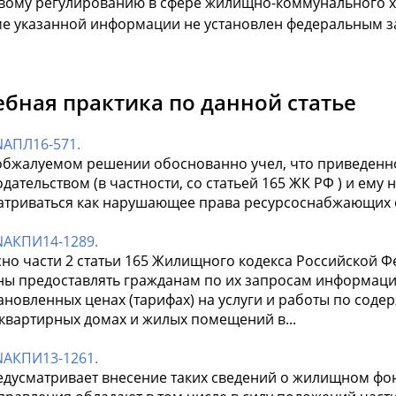
вому регулированию в сфере жилищно-коммунального хо
ме указанной информации не установлен федеральным з
ебная практика по данной статье
NАПЛ16-571.
 обжалуемом решении обоснованно учел, что приведенно
дательством (в частности, со статьей 165 ЖК РФ ) и ему
атриваться как нарушающее права ресурсоснабжающих 
NАКПИ14-1289.
сно части 2 статьи 165 Жилищного кодекса Российской
ны предоставлять гражданам по их запросам информацию
тановленных ценах (тарифах) на услуги и работы по сод
квартирных домах и жилых помещений в...
NАКПИ13-1261.
предусматривает внесение таких сведений о жилищном фо