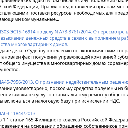
правления обладают в том числе в силу положений части
йской Федерации, Правил предоставления органам мес
ствляющими поставки ресурсов, необходимых для предос
вающими коммунальные...
303-ЭС15-16914 по делу N А73-3761/2014. О пересмотре 
о взыскании денежных средств в связи с выполнением р
ства многоквартирных домов.
даче дела в Судебную коллегию по экономическим спора
становлен факт получения управляющей компанией субс
т общего имущества в многоквартирных домах соразмер
мущество.
NА45-7956/2013. О признании недействительным решения
ание удовлетворено, поскольку средства получены из б
венникам жилья услуг по капитальному ремонту общего
ы включаться в налоговую базу при исчислении НДС.
А03-11844/2013.
 1.1 статьи 165 Жилищного кодекса Российской Федерац
правления на основании обращения собственников пом