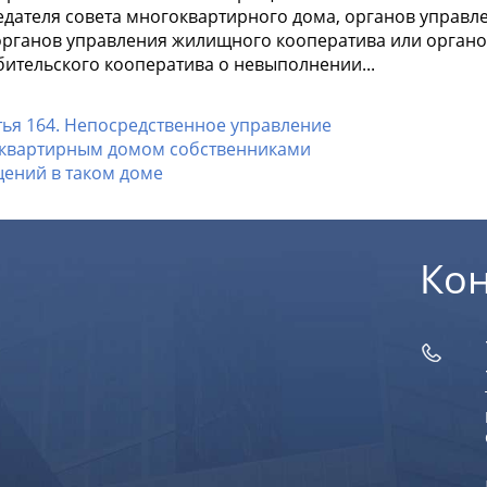
едателя совета многоквартирного дома, органов управл
органов управления жилищного кооператива или органо
бительского кооператива о невыполнении...
тья 164. Непосредственное управление
квартирным домом собственниками
ений в таком доме
Ко