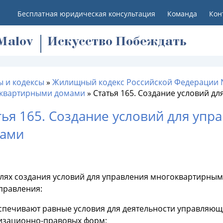
Бесплатная юридическая консультация
Команда
Кон
M
alov
Искусство Побеждать
ы и кодексы
»
Жилищный кодекс Российской Федерации 
квартирными домами
»
Статья 165. Создание условий 
тья 165. Создание условий для уп
ами
целях создания условий для управления многоквартирны
правления:
еспечивают равные условия для деятельности управляющ
изационно-правовых форм;