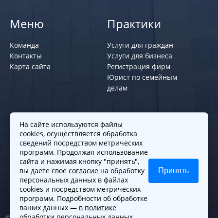
Меню
Практики
Команда
Услуги для граждан
Контакты
Услуги для бизнеса
Карта сайта
Регистрация фирм
Юрист по семейным
делам
Политики и правила
На сайте используются файлы
cookies, осуществляется обработка
Политика обработки персональных
сведений посредством метрических
программ. Продолжая использование
данных
сайта и нажимая кнопку "принять",
Согласие на обработку cookies
вы даете свое
согласие
на обработку
Принять
Согласие на обработку персональных
персональных данных в файлах
данных
cookies и посредством метрических
программ. Подробности об обработке
ваших данных —
в политике
обработки персональных данных
.