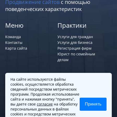
Продвижение сайтов
с помощью
поведенческих характеристик
Меню
Практики
Команда
Услуги для граждан
Контакты
Услуги для бизнеса
Карта сайта
Регистрация фирм
Юрист по семейным
делам
Политики и правила
На сайте используются файлы
cookies, осуществляется обработка
Политика обработки персональных
сведений посредством метрических
программ. Продолжая использование
данных
сайта и нажимая кнопку "принять",
Согласие на обработку cookies
вы даете свое
согласие
на обработку
Принять
Согласие на обработку персональных
персональных данных в файлах
данных
cookies и посредством метрических