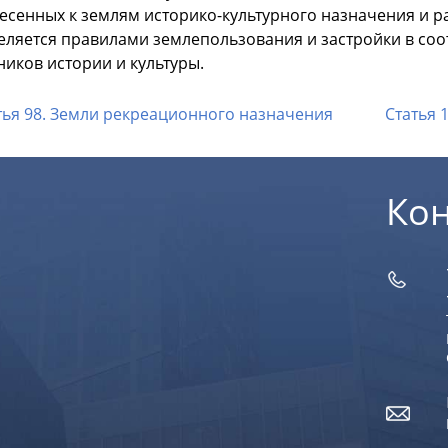
несенных к землям историко-культурного назначения и р
еляется правилами землепользования и застройки в соо
иков истории и культуры.
тья 98. Земли рекреационного назначения
Статья 
Ко