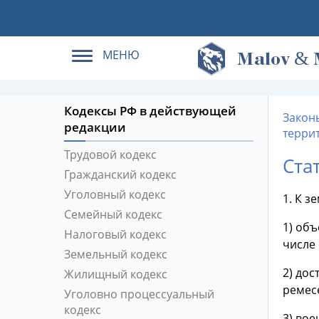
МЕНЮ
&
M
alov
Кодексы РФ в действующей
Закон
редакции
терри
Трудовой кодекс
Ста
Гражданский кодекс
Уголовный кодекс
1. К з
Семейный кодекс
1) объ
Налоговый кодекс
числе
Земельный кодекс
2) дос
Жилищный кодекс
ремес
Уголовно процессуальный
кодекс
3) вое