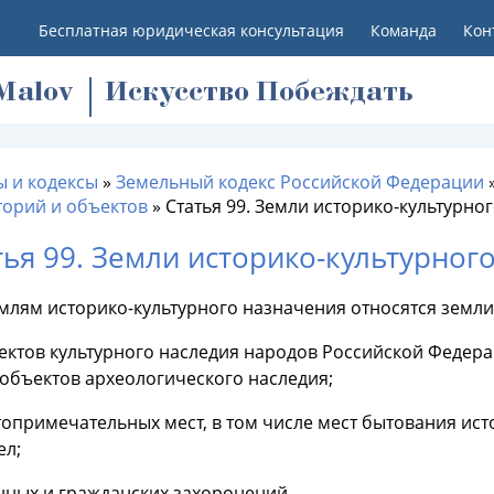
Бесплатная юридическая консультация
Команда
Кон
M
alov
Искусство Побеждать
ы и кодексы
»
Земельный кодекс Российской Федерации
торий и объектов
»
Статья 99. Земли историко-культурно
тья 99. Земли историко-культурног
емлям историко-культурного назначения относятся земли
ектов культурного наследия народов Российской Федерац
 объектов археологического наследия;
топримечательных мест, в том числе мест бытования ис
ел;
нных и гражданских захоронений.