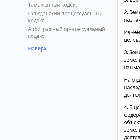
Таможенный кодекс
2. Зем
Гражданский процессуальный
назна
кодекс
Арбитражный процессуальный
Измен
кодекс
целев
Наверх
3. Зем
земел
изыма
На отд
насле
деятел
4. В ц
федер
объект
земел
деяте