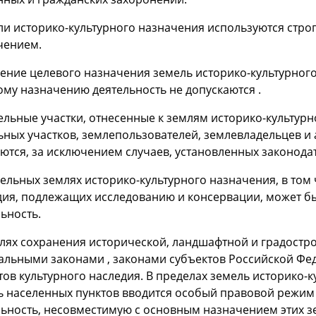
ли историко-культурного назначения используются строг
чением.
ение целевого назначения земель историко-культурного
ому назначению деятельность не допускаются .
ельные участки, отнесенные к землям историко-культурн
ьных участков, землепользователей, землевладельцев и
ются, за исключением случаев, установленных законодат
ельных землях историко-культурного назначения, в том 
дия, подлежащих исследованию и консервации, может б
ьность.
елях сохранения исторической, ландшафтной и градостро
альными законами , законами субъектов Российской Фе
ов культурного наследия. В пределах земель историко-
ь населенных пунктов вводится особый правовой режи
льность, несовместимую с основным назначением этих з