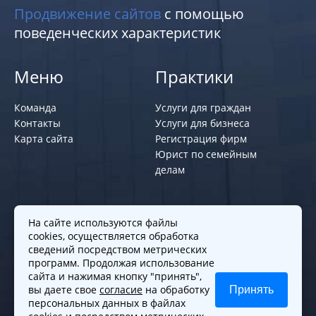
Продвижение сайтов
с помощью
поведенческих характеристик
Меню
Практики
Команда
Услуги для граждан
Контакты
Услуги для бизнеса
Карта сайта
Регистрация фирм
Юрист по семейным
делам
Политики и правила
На сайте используются файлы
cookies, осуществляется обработка
Политика обработки персональных
сведений посредством метрических
программ. Продолжая использование
данных
сайта и нажимая кнопку "принять",
Согласие на обработку cookies
вы даете свое
согласие
на обработку
Принять
Согласие на обработку персональных
персональных данных в файлах
данных