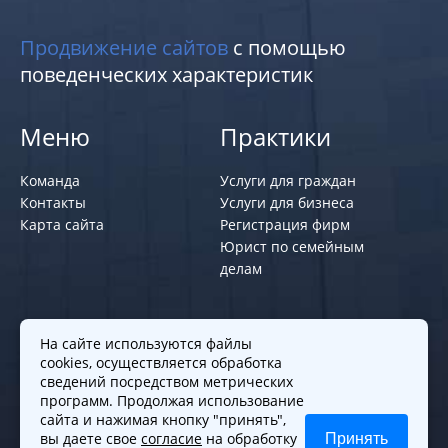
Продвижение сайтов
с помощью
поведенческих характеристик
Меню
Практики
Команда
Услуги для граждан
Контакты
Услуги для бизнеса
Карта сайта
Регистрация фирм
Юрист по семейным
делам
Политики и правила
На сайте используются файлы
cookies, осуществляется обработка
Политика обработки персональных
сведений посредством метрических
программ. Продолжая использование
данных
сайта и нажимая кнопку "принять",
Согласие на обработку cookies
вы даете свое
согласие
на обработку
Принять
Согласие на обработку персональных