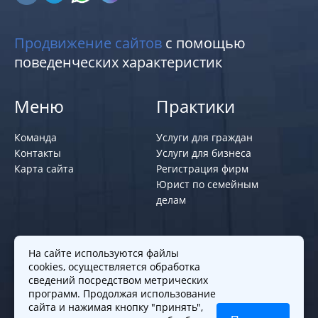
Продвижение сайтов
с помощью
поведенческих характеристик
Меню
Практики
Команда
Услуги для граждан
Контакты
Услуги для бизнеса
Карта сайта
Регистрация фирм
Юрист по семейным
делам
Политики и правила
На сайте используются файлы
cookies, осуществляется обработка
Политика обработки персональных
сведений посредством метрических
программ. Продолжая использование
данных
сайта и нажимая кнопку "принять",
Согласие на обработку cookies