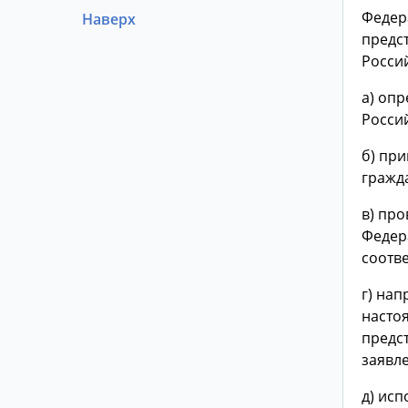
Федер
Наверх
предс
Росси
а) оп
Росси
б) пр
гражд
в) пр
Федер
соотв
г) на
насто
предс
заявл
д) ис