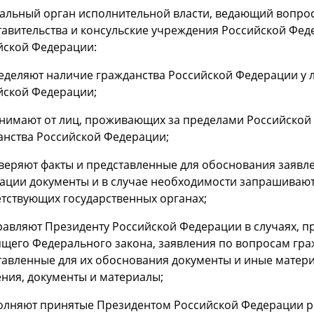
альный орган исполнительной власти, ведающий вопрос
тавительства и консульские учреждения Российской Фед
йской Федерации:
ределяют наличие гражданства Российской Федерации у
йской Федерации;
инимают от лиц, проживающих за пределами Российской
анства Российской Федерации;
оверяют факты и представленные для обоснования заявл
ации документы и в случае необходимости запрашивают
етствующих государственных органах;
правляют Президенту Российской Федерации в случаях, п
ящего Федерального закона, заявления по вопросам гра
тавленные для их обоснования документы и иные матери
ения, документы и материалы;
полняют принятые Президентом Российской Федерации 