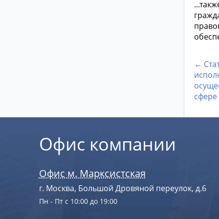
...так
гражд
правов
обесп
← Ста
испол
осуще
сфере
Офис компании
Офис м. Марксистская
г. Москва, Большой Дровяной переулок, д.6
Пн - Пт с 10:00 до 19:00