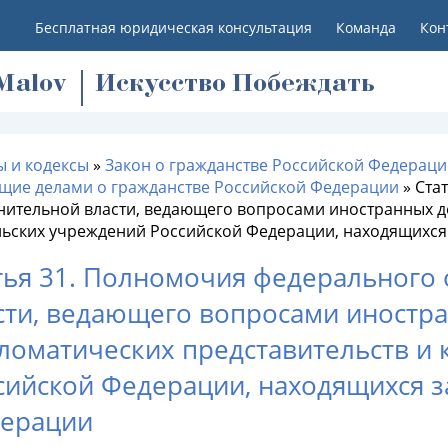
Бесплатная юридическая консультация
Команда
Кон
M
alov
Искусство Побеждать
ы и кодексы
»
Закон о гражданстве Российской Федераци
щие делами о гражданстве Российской Федерации
»
Ста
нительной власти, ведающего вопросами иностранных де
льских учреждений Российской Федерации, находящихся
тья 31. Полномочия федерального
сти, ведающего вопросами иностра
ломатических представительств и 
сийской Федерации, находящихся з
ерации