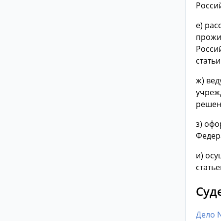
Росси
е) ра
прожи
Россий
статьи
ж) ве
учреж
решен
з) офо
Федер
и) ос
статье
Суд
Дело 