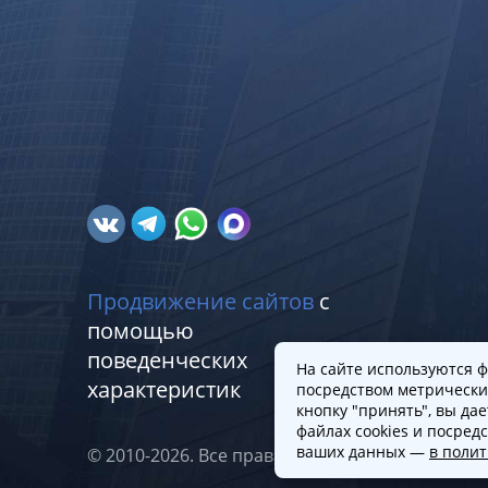
Продвижение сайтов
с
помощью
поведенческих
На сайте используются ф
характеристик
посредством метрически
кнопку "принять", вы да
файлах cookies и посред
ваших данных —
в поли
© 2010-2026. Все права защищены