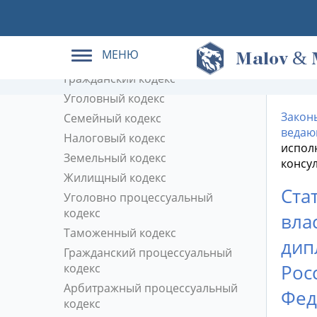
Кодексы РФ в действующей
редакции
МЕНЮ
&
Трудовой кодекс
M
alov
Гражданский кодекс
Уголовный кодекс
Закон
Семейный кодекс
ведаю
Налоговый кодекс
испол
Земельный кодекс
консу
Жилищный кодекс
Ста
Уголовно процессуальный
кодекс
вла
Таможенный кодекс
дип
Гражданский процессуальный
Рос
кодекс
Арбитражный процессуальный
Фед
кодекс